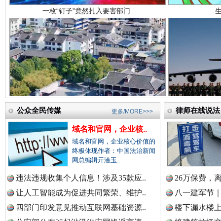
中国医药新闻网.
中国企业新闻网.
雄关漫道展新颜
“
中国农业新闻网.
公众全民传媒
律师在线说法
更多/MORE>>>
域名和官网，企业核..
域名和官网，企业核心价值的
终极体现作者：中国法治新闻
中国视频新闻网.
网总编辑亓淦玉..
违法违规收集个人信息！涉及35款应..
26万保费，
让人工智能成为促进共同繁荣、维护..
八一建军节｜
衣柜里的秘密
高速路上
中国廉政法纪网.
四部门印发意见推动互联网基础资源..
楼下漏水楼上