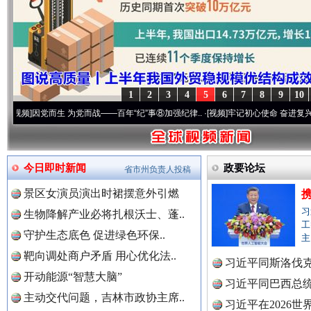
1
2
3
4
5
6
7
8
9
10
而生 为党而战——百年“纪”事⑧加强纪律..
世界屋脊 天路回响
·[视频]
牢记初心使命 奋进复兴征程丨“转折之
永
今日即时新闻
政要论坛
省市州负责人投稿
景区女演员演出时裙摆意外引燃
习
生物降解产业必将扎根沃士、蓬..
工
守护生态底色 促进绿色环保..
主
靶向调处商户矛盾 用心优化法..
习近平同斯洛伐
开动能源“智慧大脑”
习近平同巴西总
主动交代问题，吉林市政协主席..
红船起航处 潮起向未来
广州首
习近平在2026