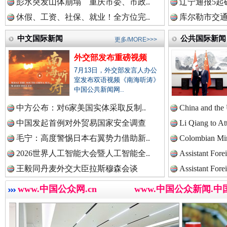
彭水突发山体崩塌 重庆市委、市政..
辽宁通报5起
中国检察新闻网.
休假、工资、社保、就业！全方位完..
库尔勒市交通
中文国际新闻
公共国际新闻
更多/MORE>>>
中国医药新闻网.
外交部发布重磅视频
世界屋脊 天路回响
永
7月13日，外交部发言人办公
室发布双语视频《南海听涛》
中国公共新闻网..
中国企业新闻网.
中方公布：对6家美国实体采取反制..
China and the
中国发起首例对外贸易国家安全调查
Li Qiang to At
毛宁：高度警惕日本右翼势力借助新..
Colombian Mini
2026世界人工智能大会暨人工智能全..
中国农业新闻网.
Assistant Fore
王毅同丹麦外交大臣拉斯穆森会谈
Assistant Fore
www.中国公众网.cn
www.中国公众新闻.中
红船起航处 潮起向未来
广州首
中国视频新闻网.