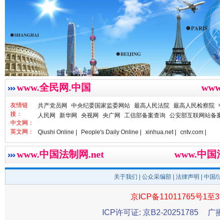
www.全民网.中国
ww
春天里的科技盛宴
友情链
共产党员网
中央纪委国家监委网站
最高人民法院
最高人民检察院
接：
人民网
新华网
央视网
央广网
工信部备案查询
公安部互联网站备
中文网：
英文网：
Qiushi Online |
People's Daily Online |
xinhua.net |
cntv.com |
www.中国法制网.net
www.中
关于我们
|
公众采编部
|
法律声明
| 中国
京ICP备11011765号1至3
ICP许可证: 京B2-20251785
广