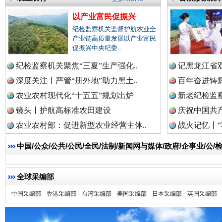
以产业富民促振兴
纪检监察机关监督护航农业全
产业链高质量发展以产业富民
促振兴中央纪委..
雄关漫道展新颜
“
纪检监察机关聚焦“三夏”生产强化..
记黑龙江省双
深度关注丨严管“册外地”助力黑土..
百年奋进铸辉
农业农村现代化“十五五”规划出炉
新老纪检监察
镜头丨护航高标准农田建设
庆祝中国共产
农业农村部：促进新型农业经营主体..
战火记忆丨“
中国/公众/公共/公民/全民/法制/新闻网与媒体/政府/企事业/
全球采编部
衣柜里的秘密
高速路上
中国采编部
香港采编部
台湾采编部
美国采编部
日本采编部
英国采编部