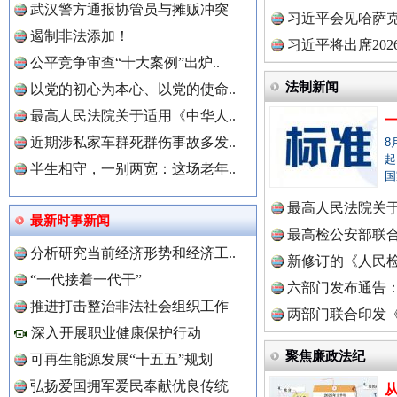
武汉警方通报协管员与摊贩冲突
理高级..
习近平会见哈萨
遏制非法添加！
习近平将出席20
公平竞争审查“十大案例”出炉..
球治理..
法制新闻
以党的初心为本心、以党的使命..
最高人民法院关于适用《中华人..
近期涉私家车群死群伤事故多发..
8
中国全民新闻网.
起
半生相守，一别两宽：这场老年..
国
最高人民法院关
三年瞒报超千万 隐匿收入偷税被查处..
最新时事新闻
中国公众新闻网.
法典》..
最高检公安部联
分析研究当前经济形势和经济工..
周岁未..
新修订的《人民
“一代接着一代干”
布
六部门发布通告
推进打击整治非法社会组织工作
两部门联合印发
中国公民新闻网.
深入开展职业健康保护行动
定》
聚焦廉政法纪
可再生能源发展“十五五”规划
弘扬爱国拥军爱民奉献优良传统