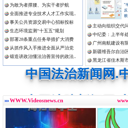
中国公共新闻网.
为敢为者撑腰、为实干者护航
"
反
全面推进专业技术人才工作实现..
败
祁连巍巍树丰碑
高回报
事关公共资源交易中心招标投标
主动向组织交代
中国法制新闻网.
生态环境监测“十五五”规划
李富民..
中纪委：上半年处
部署28条重点任务举措扩大消费
广州南航建设有
从抓作风入手推进全面从严治党
新疆维吾尔自治
中国法治新闻网.
锻造讲政治懂法治善宣传的政法..
黑龙江省佳木斯
中国法院新闻网.
一枚“钉子”竟然扎入要害部门
WWW.Videosnews.cn
ww
中国检察新闻网.