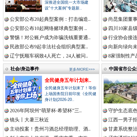
中国公民新闻网.
深推进全国统一大市场建
设"十大案例"专题新..
巳巳如意，开工大吉！
三轮上
公安部公布20起典型案例：打击编造..
尚昆集团董事
中国公共新闻网.
公安部公布10起网络赌球典型案例 ..
四川10家县
警惕！对公账户成为诈骗洗钱重要通..
行业协会接连
民政部公布9起非法社会组织典型案..
向新向绿向未
中国法制新闻网.
辽宁抚顺车祸致4人死亡，24人被问..
8家强制性产
社会/身边事件
中国省市公众
更多/MORE>>>
全民健身五年计划来..
中国法治新闻网.
全民健身五年计划来了！等你
上场国务院日前印发《全民健
“后车司机肯定在骂我”
全民健身
身计划(2026-20..
2026年阿坝州“萌芽杯·希望杯”三..
守护生态底色
中国法院新闻网.
镜头丨大暑三秋近
江西一男子拒
主动投案！贵州习酒总经理助理、酒..
甘肃系统整治