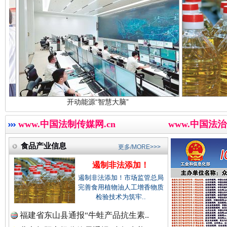
中国廉政法纪网.
中国律师在线.中
开动能源“智慧大脑”
遏制非法添
三年瞒报超千万 隐匿收入偷税被查处..
中国参政网.中
www.中国法制传媒网.cn
www.中国法治
食品产业信息
更多/MORE>>>
遏制非法添加！
遏制非法添加！市场监管总局
完善食用植物油人工增香物质
检验技术为筑牢..
福建省东山县通报“牛蛙产品抗生素..