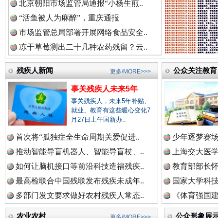
北京朝阳市场监管局通报“小杨生煎..
祁连巍巍树丰碑
高回报
“活鱼被人为麻醉”，重庆通报
市场监管总局部署开展网络食品安全..
冻干草莓测出二十几种农药残留？云..
残疾人新闻
公众关注教育
更多/MORE>>>
事关残疾人未来5年
事关残疾人，未来5年补贴、
就业、教育有这些暖心变化7
月27日上午国新办..
首次将“孤独症全生命周期关爱促进..
少年逐梦赛场
一枚“钉子”竟然扎入要害部门
推动智能导盲机器人、智能导盲杖、..
上海交大医
如何让脑机接口等前沿科技造福残疾..
教育部部长怀
最高检联合中国残联发布残疾未成年..
国家大学科技
多部门发文要求做好农村残疾人常态..
《体育强国建
农业农村
公众形象展
更多/MORE>>>