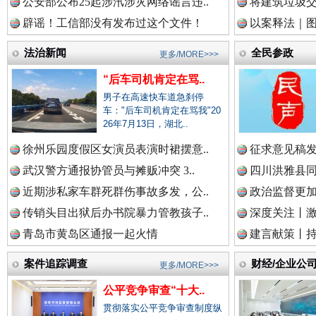
公安部公布25起涉汛涉灾网络谣言违..
将建筑垃圾
辟谣！工信部没有发布过这个文件！
以案释法｜图“
中国律师在线.中
法治新闻
全民参政
更多/MORE>>>
“后车司机肯定在骂..
男子在高速快车道急刹停
中国参政网.中
车："后车司机肯定在骂我"20
26年7月13日，湖北..
徐州乐园度假区女演员表演时裙摆意..
征求意见稿发
春天里的科技盛宴
武汉警方通报协管员与摊贩冲突 3..
四川洪雅县同
中国全民新闻网.
近期涉私家车群死群伤事故多发，公..
政治监督更
传销头目出狱后办书院暴力管教孩子..
深度关注丨
青岛市黄岛区通报一起火情
建言献策丨持
中国公众新闻网.
案件追踪调查
财经/企业公
更多/MORE>>>
公平竞争审查“十大..
贯彻落实公平竞争审查制度纵