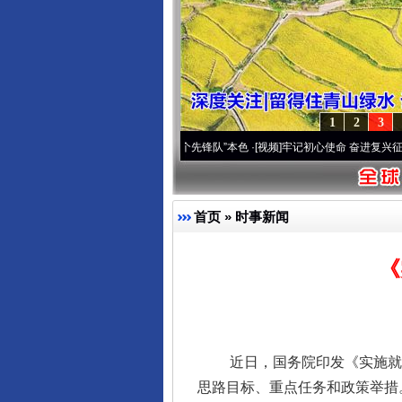
1
2
3
变雪域高原..
·[视频]
永葆“两个先锋队”本色
·[视频]
牢记初心使命 奋进复兴征程丨宝塔山
首页
»
时事新闻
《
近日，国务院印发《实施就业优
思路目标、重点任务和政策举措