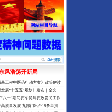
网站栏目导航
东风浩荡开新局
强基工程中医药行动方案》政策解读
发展“十五五”规划》发布｜全文
"八一"期间拥军优属拥政爱民工作
高质量发展 九部门出台19条举措