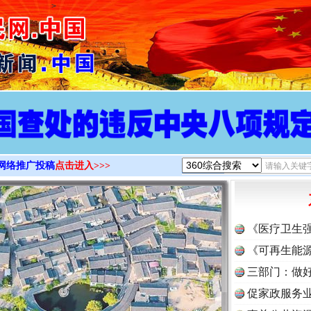
>
网络推广投稿
点击进入>>>
《医疗卫生
《可再生能源
三部门：做好
促家政服务业