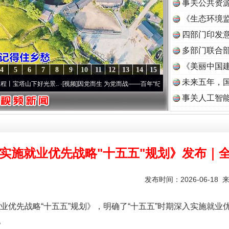
事关公共资
《生态环境监
读
四部门印发
多部门联合部
《美丽中国建
4
5
6
7
8
9
10
11
12
13
14
15
未来五年，
下好光景..
·[视频]
因党而生 为党而战——百年“纪”事⑧加强纪律..
·[视频]
牢记初心使命
事关人工智
实施就业优先战略"十五五"规划》发布｜
发布时间：2026-06-18 
先战略“十五五”规划》，明确了“十五五”时期深入实施就业
。