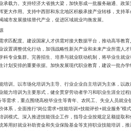
承载力。支持经济大省挑大梁，加快形成一批服务融通、政策
挥更大作用。支持中西部和东北地区积极承接产业转移，支持革
竭城市发展接续替代产业，促进区域就业均衡发展。
源
求匹配度。建设国家人才供需对接大数据平台，推动高等教育
业设置调整优化行动，加强战略性新兴产业和未来产业所需人才
学科专业集群。完善招生、培养与就业联动机制，将毕业生就业
生计划安排的重要依据。加快发展现代职业教育，建设一批办学
培训。以市场化培训为主导、行业企业自主培训为主体，以政
业能力培训为主要形式，健全贯穿劳动者学习和职业生涯全过程
服务等需求，重点围绕高校毕业生等青年、农民工、失业人员就业
价体系，全面推行“岗位需求+技能培训+技能评价+就业服务”模
培训模式。深入推进技能强企工作，指导企业按规定足额提取和
统筹用好就业补助资金和失业保险基金等支持职业技能培训，推