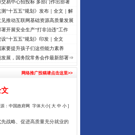
源交易中心招投标 多部门作出部署
测“十五五”规划》发布｜全文｜解
意见推动互联网基础资源高质量发展
署开展安全生产“打非治违”工作
设“十五五”规划》印发｜全文
国家要提升孩子们这些能力素养
 奋进复兴征程丨“转折之城”激荡..
·[视频]
牢记初心使命 奋进复兴征程丨红船起航处 潮起
能发展，国务院常务会作最新部署⇒
网络推广投稿请点击这里>>
全文
来源：
中国政府网
字体大小[
大
中
小
]
优先战略、促进高质量充分就业的