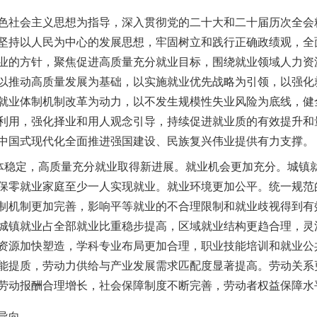
社会主义思想为指导，深入贯彻党的二十大和二十届历次全会
坚持以人民为中心的发展思想，牢固树立和践行正确政绩观，全
业的方针，聚焦促进高质量充分就业目标，围绕就业领域人力资
以推动高质量发展为基础，以实施就业优先战略为引领，以强化
就业体制机制改革为动力，以不发生规模性失业风险为底线，健
利用，强化择业和用人观念引导，持续促进就业质的有效提升和
中国式现代化全面推进强国建设、民族复兴伟业提供有力支撑。
稳定，高质量充分就业取得新进展。就业机会更加充分。城镇
保零就业家庭至少一人实现就业。就业环境更加公平。统一规范
制机制更加完善，影响平等就业的不合理限制和就业歧视得到有
城镇就业占全部就业比重稳步提高，区域就业结构更趋合理，灵
资源加快塑造，学科专业布局更加合理，职业技能培训和就业公
能提质，劳动力供给与产业发展需求匹配度显著提高。劳动关系
劳动报酬合理增长，社会保障制度不断完善，劳动者权益保障水
导向