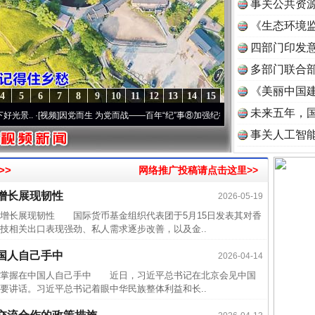
事关公共资
《生态环境监
读
四部门印发
多部门联合部
《美丽中国建
4
5
6
7
8
9
10
11
12
13
14
15
未来五年，
.
·[视频]
因党而生 为党而战——百年“纪”事⑧加强纪律..
·[视频]
牢记初心使命 奋进复兴征
事关人工智
近期涉
半生相
>>
网络推广投稿请点击这里>>
一纸欠
增长展现韧性
2026-05-19
26万
长展现韧性 国际货币基金组织代表团于5月15日发表其对香
杨天
技相关出口表现强劲、私人需求逐步改善，以及金..
传销头
国人自己手中
2026-04-14
四川省
掌握在中国人自己手中 近日，习近平总书记在北京会见中国
中方对
要讲话。习近平总书记着眼中华民族整体利益和长..
中国发