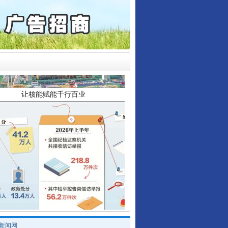
检抗诉的疑难复杂刑事案件
5死1伤，四川省安委会挂..
让核能赋能千行百业
从数据变化看反腐深化
/新闻网