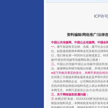
ICP许可
资料编辑/网络推广/法律
中国公共传媒网、中国公众传媒网、中国全
一、
遵守各国有关法律、法规，遵守社会公
任。如投递假新闻本网将追究其相关法律和
揭开“小金库”的免责幌子
们，我们将在第一时间作出反映或更正。特
媒/中国全民传媒等传媒网站衷心致谢！
二、
中国公共传媒/中国公众传媒/中国全民
法、健康网站和报刊电视台转载，并请注明
●就下列相关事宜的发生，本网不承担任何法
任何第三方根据本网各服务条款及声明中所
（包括在本网的企业、公司网站和共同合作
言的内容和反映投诉报料讯息人承认本网所
本网无关。本网只是提供公众/大众/民众话
三、关于网络版权权属问题：
①
本网注明“来源：XXXXXXX网”的所有
映投诉报料讯息，本网有权发布或不发布在
权的网站不得转载、摘编或利用其它方式使用