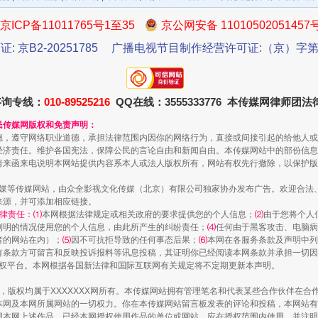
京ICP备11011765号1至35
京公网安备 11010502051457
证: 京B2-20251785
广播电视节目制作经营许可证:（京）字第3
咨询专线：
010-89525216
QQ在线：3555333776 本传媒网律师团
民传媒网版权和免责声明：
德，遵守网络职业道德，承担法律范围内因你的网络行为，直接或间接引起的给他人或
经济责任。维护各国宪法，保障公民的言论自由和新闻自由。本传媒网站中的部份信息
以产业富民促振兴
请来函来电说明本网站提供内容系本人或法人版权所有，网站有权先行撤除，以保护版
传媒等传媒网站，由众全影视文化传媒（北京）有限公司独家协办发布广告。欢迎合法
来源，并可添加相应链接。
律责任：⑴
本网根据法律规定或相关政府的要求提供您的个人信息；
⑵
由于您将个人
列明的情况使用您的个人信息，由此所产生的纠纷责任；
⑷
任何由于黑客攻击、电脑病
者的网站在内）；
⑸
因不可抗拒导致的任何事态后果；
⑹
本网在各服务条款及声明中列
有条款方可留言和反映投诉报料等讯息投稿，其证明你已经阅读本网条款并承担一切因
语权平台。本网根据各国新法律和国际互联网有关规定将不定期更新本声明。
作品，版权均属于XXXXXXX网所有。本传媒网站拥有管理笔名和代表某些合作伙伴在
本网及本网所属网站的一切权力。你在本传媒网站留言板发表的评论和投稿，本网站有
本网上述作品。已经本网授权使用作品的单位或网站，应在授权范围内使用，并注明“来