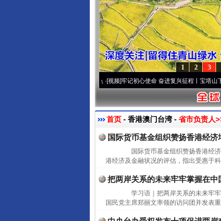
1
2
3
.
·[视频]
永葆“两个先锋队”本色
·[视频]
牢记初心使命 奋进复兴征程丨宝塔山下好光景.
首页
- 香港澳门台湾 -
省市负责人>
国际货币基金组织赞扬香港经济
国际货币基金组织赞扬香港经济增
港经济及金融状况的评估，指出受惠于科
把两岸关系的未来牢牢掌握在中
学习语｜把两岸关系的未来牢牢
国民党主席郑丽文率领的访问团并发表重