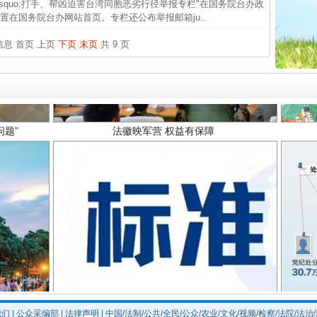
&rsquo;打手、帮凶迫害台湾同胞恶劣行径举报专栏"在国务院台办政
最高
在国务院台办网站首页。专栏还公布举报邮箱ju..
事故致
条信息
首页
上页
下页
末页
共 9 页
题”
法徽映军营 权益有保障
一批国家标准开始实施
我们
|
公众采编部
|
法律声明
| 中国/法制/公共/全民/公众/农业/文化/视频/检察/法院/法治