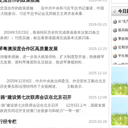
交流合作的政策措施
2026-04-13
官方
交流合作的政策措施 应中共中央和习近平总书记邀请，中国
今日
从“无
来大陆参访。习近平总书记会见郑丽文主席并发表重..
最高
2026-03-23
事故致
24年3月23日，香港特区历史性完成香港基本法第23条立
条例》）刊宪实施，标志着香港圆满完成基本法第23条..
近期涉
半生相
琴粤澳深度合作区高质量发展
2025-12-23
一纸欠
持服务措施，进一步加大政策供给，扩大制度型开放，助推横琴
元发展、便利琴澳居民生活就业、推进琴澳规则衔..
26万
杨天
2025-12-10
2025年12月8日，中共中央政治局委员、外交部长王毅在北京
传销头
历史事实和法理经纬作了全面阐述。 王毅表示..
四川省
实
一纸欠条伤亲情 巡回调解促和解..
一路”建设第七次联席会议在北京召开
2025-12-08
中方对
路"建设第七次联席会议在北京召开 12月5日上午，国家发展
中国发
府共同召开支持澳门全面参与和助力"一带一路"..
官方
行径专栏
2025-03-26
从“无