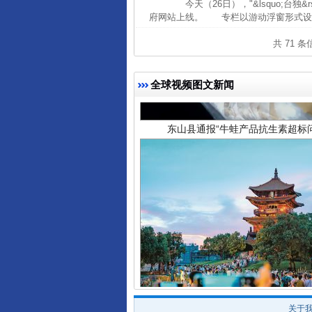
今天（26日），"&lsquo;台独
府网站上线。 专栏以游动浮窗形式设置
共 71 
全球视频图文新闻
东山县通报“牛蛙产品抗生素超标问
千年窑火 生生不息
关于