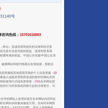
号
1140号
法律咨询热线：
15701616003
（单位）造成伤害和损失的法律和经济责
若无意中涉及到您的权益，请及时联系我
酒驾未被当场查获能处罚吗
权拥有者的权益。中国公共传媒/中国公众传
、健康网站和报刊电视台友情链接，授权合
信息泄漏或其他原因导致的个人信息泄漏；
⑶
毒侵入或政府管制而造成的暂时性网站关闭
明的使用方式或免责情形；
⑺
你在本网站留
您的行为而直接或间接引起的法律责任，与
合作伙伴的网站上使用你留言在本网站内容和反
权在网站内转载或修改引用。但未经本网授
源于：XXXXXXX网”。违反上述声明者，