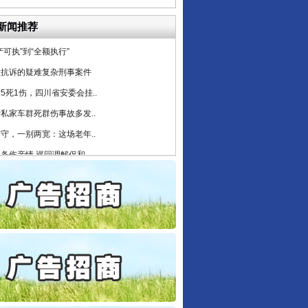
通报西安赛格商场坠亡事件
新闻推荐
产可执”到“全额执行”
检抗诉的疑难复杂刑事案件
5死1伤，四川省安委会挂..
私家车群死群伤事故多发..
守，一别两宽：这场老年..
条伤亲情 巡回调解促和..
保费，离婚时为何要分走一..
誉，不得录用为公务员
目出狱后办书院暴力管教..
公安厅征集新型黑恶违法..
行业协会接连发公告
6家美国实体采取反制措..
起首例对外贸易国家安全..
通报西安赛格商场坠亡事件
产可执”到“全额执行”