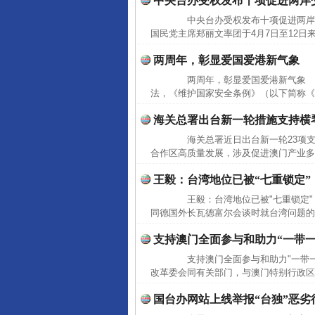
中央台办受权发布十项促进两岸
中央台办受权发布十项促进两岸
国民党主席郑丽文率团于4月7日至12日
两周年，彰显爱国爱港新气象
两周年，彰显爱国爱港新气象 20
法，《维护国家安全条例》（以下简称《
海关总署出台新一轮措施支持横
海关总署近日出台新一轮23项支
合作区高质量发展，涉及促进澳门产业多
王毅：台湾地位已被“七重锁定”
王毅：台湾地位已被"七重锁定" 
同德国外长瓦德富尔会谈时就台湾问题的
完善运行机制助力责任有效落
支持澳门全面参与和助力“一带
支持澳门全面参与和助力"一带一
改革委会同有关部门，与澳门特别行政区政
国台办网站上线举报“台独”恶劣