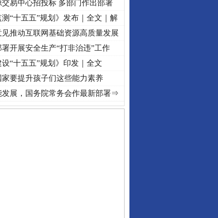
源交易中心招投标 多部门作出部署
测“十五五”规划》发布｜全文｜解
意见推动互联网基础资源高质量发展
署开展安全生产“打非治违”工作
设“十五五”规划》印发｜全文
国家要提升孩子们这些能力素养
程丨“转折之城”激荡..
·[视频]
牢记初心使命 奋进复兴征程丨红船起航处 潮起..
·[视频]
能发展，国务院常务会作最新部署⇒
私家车群死群伤事故多发..
守，一别两宽：这场老年..
条伤亲情 巡回调解促和..
保费，离婚时为何要分走一..
誉，不得录用为公务员
目出狱后办书院暴力管教..
公安厅征集新型黑恶违法..
6家美国实体采取反制措..
起首例对外贸易国家安全..