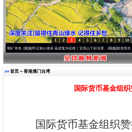
1
2
3
4
5
6
7
8
9
10
本色
·[视频]
牢记初心使命 奋进复兴征程丨宝塔山下好光景..
·[视频]
因党而生 为党而战—
首页
»
香港澳门台湾
国际货币基金组织
国际货币基金组织赞扬