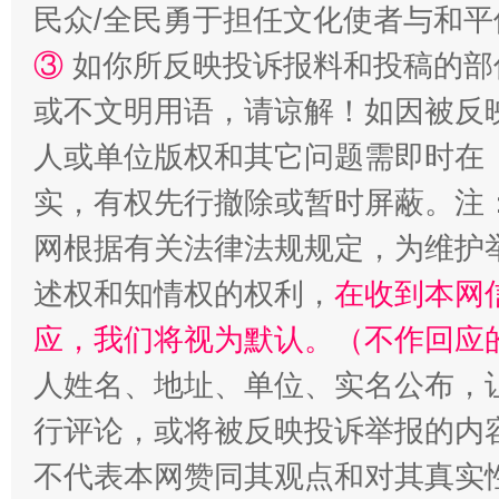
民众/全民勇于担任文化使者与和
③
如你所反映投诉报料和投稿的部
或不文明用语，请谅解！如因被反
人或单位版权和其它问题需即时在
扯下公款旅游的“隐身衣”
如何以同
实，有权先行撤除或暂时屏蔽。注
网根据有关法律法规规定，为维护
述权和知情权的权利，
在收到本网
应，我们将视为默认。（不作回应
人姓名、地址、单位、实名公布，让
行评论，或将被反映投诉举报的内
“蜀中异人”王建安的艺术幻境
不代表本网赞同其观点和对其真实