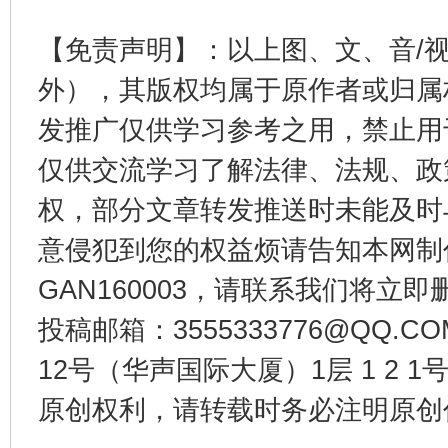
【免责声明】：以上图、文、音/
外），其版权均属于原作者或归属
东山县通报“牛蛙产品抗生素超标问题”
法
发推广仅供学习参考之用，禁止用
仅供交流学习了解法律、法规、政
权，部分文章转发推送时未能及时
意侵犯到您的权益烦请告知本网制作采编
GAN160003，请联系我们将立即删
投稿邮箱：3555333776@QQ
12号（华声国际大厦）1层 1 2
千年窑火 生生不息
一
原创权利，请转载时务必注明原创作