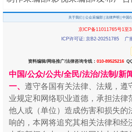
关于我们
|
公众采编部
|
法律声明
| 中国
东山县通报“牛蛙产品抗生素超标问题”
法
京ICP备11011765号1至3
ICP许可证: 京B2-20251785
广
资料编辑/网络推广/法律咨询专线：
010-89525216
QQ
中国/公众/公共/全民/法治/法制/
一、
遵守各国有关法律、法规，遵
业规定和网络职业道德，承担法律
千年窑火 生生不息
一
他人或（单位）造成伤害和损失的
响的，本网将追究其相关法律和经