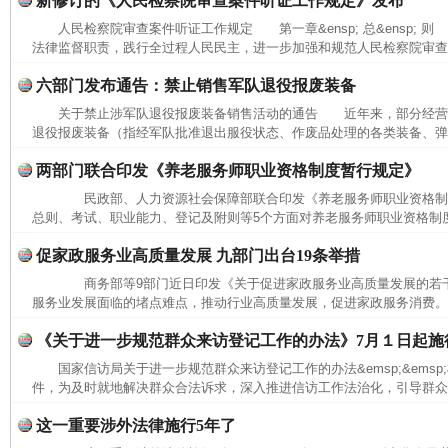
新修订的《人民检察院审查案件听证工作规定》发布
人民检察院审查案件听证工作规定 第一章&ensp; 总&ensp; 则
法律监督职责，践行全过程人民民主，进一步加强和规范人民检察院审查办
六部门发布通告：禁止销售军队退役报废装备
完善运行机制助力责任有效落实
一纸欠条
关于禁止涉军队退役报废装备销售活动的通告 近年来，部分经营
退役报废装备（指经军队批准退出服役状态、作废品处理的各类装备、弹药
两部门联合印发《养老服务师职业资格制度暂行规定》
民政部、人力资源社会保障部联合印发《养老服务师职业资格
总则、考试、职业能力、登记及附则等5个方面对养老服务师职业资格制度作
促家政服务业高质量发展 九部门出台19条举措
商务部等9部门近日印发《关于促进家政服务业高质量发展的若
服务业发展面临的堵点难点，推动行业高质量发展，促进家政服务消费。
《关于进一步规范群众来访登记工作的办法》7月１日起施
国家信访局关于进一步规范群众来访登记工作的办法&emsp;&ems
东山县通报“牛蛙产品抗生素超标问题”
法
件，为及时就地解决群众合法诉求，深入推进信访工作法治化，引导群众依
这一重要涉外法律施行5年了