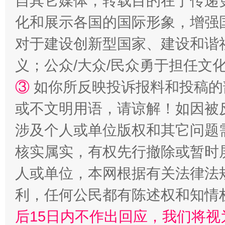
自其它媒体，转载目的在于传递
化和展示各国的国际形象，增强
完善运行机制助力责任有效落实
一纸欠条
对于建设创新型国家、建设和谐
义；公众/大众/民众勇于担任文
③
如你所反映投诉报料和投稿的
或不文明用语，请谅解！如因被
涉及个人或单位版权和其它问题
核实属实，有权先行撤除或暂时
东山县通报“牛蛙产品抗生素超标问题”
法
人或单位，本网根据有关法律法
利，任何公民都有陈述权和知情
后15日内不作出回应，我们将视