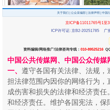
揭开“小金库”的免责幌子
关于我们
|
公众采编部
|
法律声明
| 中国
京ICP备11011765号1至3
ICP许可证: 京B2-20251785
广
资料编辑/网络推广/法律咨询专线：
010-89525216
QQ
中国公共传媒网、中国公众传媒
受贿1.44亿！段成刚被判无期
从幼儿
一、
遵守各国有关法律、法规，
担法律范围内因你的网络行为，
成伤害和损失的法律和经济责任
和经济责任。维护各国宪法，保