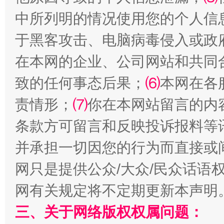
中所列明的情况使用您的个人信
于黑客攻击、电脑病毒侵入或政
在本网的企业、公司网站和共同
致的任何事态后果；
⑹
本网在各
国家大学科技园优化重塑工作
责情形；
⑺
你在本网站留言的内
条款方可留言和反映投诉报料等
并承担一切因您的行为而直接或
网只是提供公众/大众/民众话语
网有关规定将不定期更新本声明
三、关于网络版权权属问题：
扯下公款旅游的“隐身衣”
如何以同