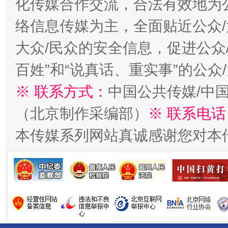
化传媒合作交流，合法有效地为公
络信息传媒为主，全面贴近公众/
大众/民众的安全信息，促进公众
百姓”和“说真话、重实事”的公众
※ 联系方式：
中国公共传媒/中
（北京制作采编部）
※ 联系电话
受贿1.44亿！段成刚被判无期
从幼儿
本传媒系列网站真诚感谢您对本