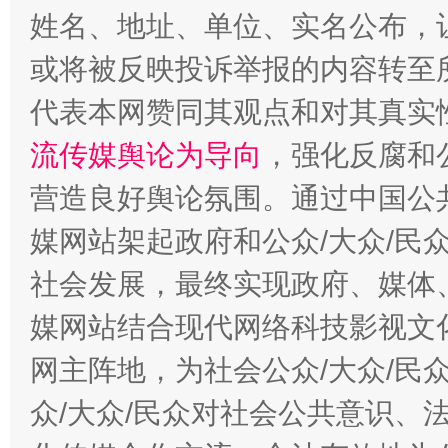
姓名、地址、单位、实名公布，让
或将被反映投诉举报的内容转至
代表本网赞同其观点和对其真实
流传媒舆论为导向
，强化反腐和
千年窑火 生生不息
一
营造良好舆论氛围。通过中国公共
媒网站架起政府和公众/大众/民
社会发展，最终实现政府、媒体、
媒网站结合现代网络科技影视文
网主阵地，为社会公众/大众/民
众/大众/民众对社会公共意识、
揭开“小金库”的免责幌子