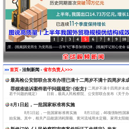
1
2
3
4
5
6
7
8
9
10
.
·[视频]
因党而生 为党而战——百年“纪”事⑧加强纪律..
·[视频]
牢记初心使命 奋进复兴征
首页
- 法制新闻 -
省市负责人>>>
最高检公安部联合发布办理已满十二周岁不满十四周岁未
最高检、公安部联合发布《关于办理已满十二周岁不满十四周岁未
罪核准追诉案件若干问题规定（全文）
若干问题的规定》 日前，最高人民检察院、公安部联合发布《关于办理
8月1日起，一批国家标准将实施
8月1日起，一批国家标准将实施 8月1日起，46项强制性国家
始实施。其中，相关产品能源消耗限额、黄河流域用水定额、家用太阳能热