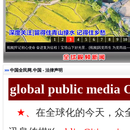
1
2
3
4
5
6
7
8
9
10
牢记初心使命 奋进复兴征程丨宝塔山下好光景..
·[视频]
因党而生 为党而战——百年“纪”
中国全民网.中国
- 法律声明
global public media
★、
在全球化的今天，众