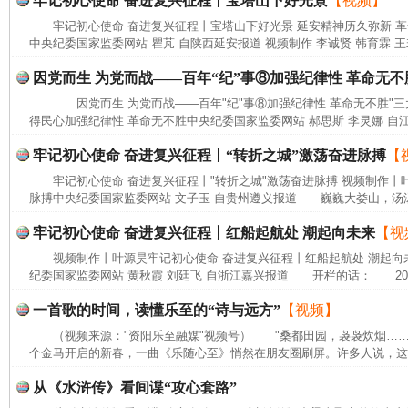
牢记初心使命 奋进复兴征程丨宝塔山下好光景
【视频】
牢记初心使命 奋进复兴征程丨宝塔山下好光景 延安精神历久弥新 
中央纪委国家监委网站 瞿芃 自陕西延安报道 视频制作 李诚贤 韩育霖 王
完善运行机制助力责任有效落实
一纸欠条
因党而生 为党而战——百年“纪”事⑧加强纪律性 革命无不
因党而生 为党而战——百年"纪"事⑧加强纪律性 革命无不胜"三
得民心加强纪律性 革命无不胜中央纪委国家监委网站 郝思斯 李灵娜 自江
牢记初心使命 奋进复兴征程丨“转折之城”激荡奋进脉搏
【
牢记初心使命 奋进复兴征程丨"转折之城"激荡奋进脉搏 视频制作丨叶
脉搏中央纪委国家监委网站 文子玉 自贵州遵义报道 巍巍大娄山，汤汤
牢记初心使命 奋进复兴征程丨红船起航处 潮起向未来
【视
视频制作丨叶源昊牢记初心使命 奋进复兴征程丨红船起航处 潮起向
纪委国家监委网站 黄秋霞 刘廷飞 自浙江嘉兴报道 开栏的话： 202
东山县通报“牛蛙产品抗生素超标问题”
法
一首歌的时间，读懂乐至的“诗与远方”
【视频】
（视频来源："资阳乐至融媒"视频号） "桑都田园，袅袅炊烟…
个金马开启的新春，一曲《乐随心至》悄然在朋友圈刷屏。许多人说，这首
从《水浒传》看间谍“攻心套路”