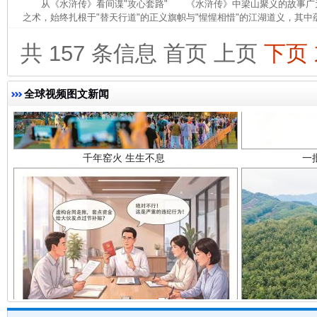
从《水浒传》看间谍"攻心套路" 《水浒传》中梁山聚义的故事广
之术，始终扎根于"替天行道"的正义旗帜与"惺惺相惜"的江湖道义，其中蕴
共 157 条信息
首页
上页
下页
全球视频图文新闻
千年窑火 生生不息
一
揭开“小金库”的免责幌子