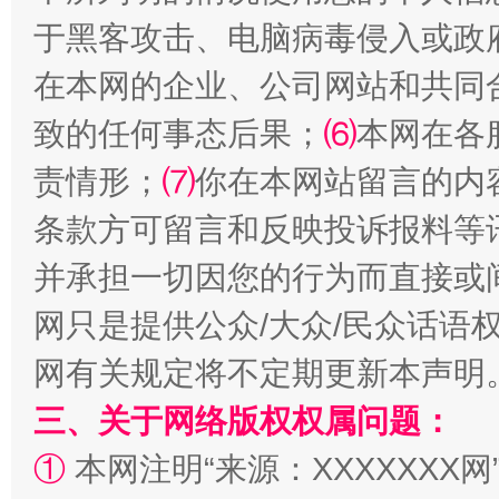
于黑客攻击、电脑病毒侵入或政
在本网的企业、公司网站和共同
致的任何事态后果；
⑹
本网在各
国家大学科技园优化重塑工作
责情形；
⑺
你在本网站留言的内
条款方可留言和反映投诉报料等
并承担一切因您的行为而直接或
网只是提供公众/大众/民众话语
网有关规定将不定期更新本声明
三、关于网络版权权属问题：
扯下公款旅游的“隐身衣”
如何以同
①
本网注明“来源：XXXXXXX网