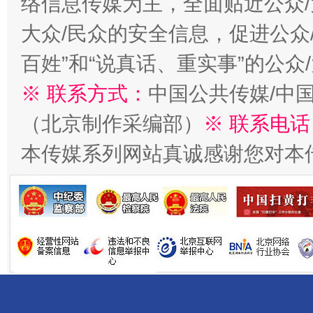
络信息传媒为主，全面贴近公众/
大众/民众的安全信息，促进公众
百姓”和“说真话、重实事”的公众
※ 联系方式：
中国公共传媒/中
（北京制作采编部）
※ 联系电话
受贿1.44亿！段成刚被判无期
从幼儿
本传媒系列网站真诚感谢您对本