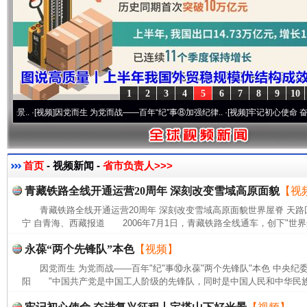
1
2
3
4
5
6
7
8
9
10
·[视频]
因党而生 为党而战——百年“纪”事⑧加强纪律..
·[视频]
牢记初心使命 奋进复兴征
首页
- 视频新闻 -
省市负责人>>>
青藏铁路全线开通运营20周年 深刻改变雪域高原面貌
【视
青藏铁路全线开通运营20周年 深刻改变雪域高原面貌世界屋脊 天路
宁 自青海、西藏报道 2006年7月1日，青藏铁路全线通车，创下"世界
永葆“两个先锋队”本色
【视频】
因党而生 为党而战——百年"纪"事⑩永葆"两个先锋队"本色 中央纪
阳 "中国共产党是中国工人阶级的先锋队，同时是中国人民和中华民族的