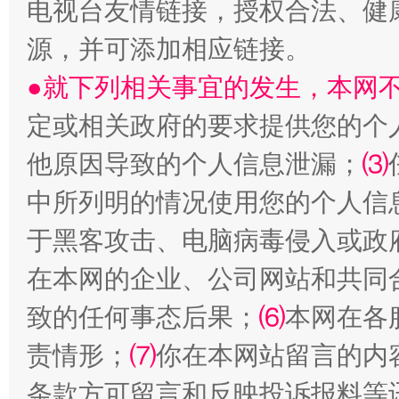
电视台友情链接，授权合法、健
源，并可添加相应链接。
●就下列相关事宜的发生，本网
受贿1.44亿！段成刚被判无期
从幼儿
定或相关政府的要求提供您的个
他原因导致的个人信息泄漏；
⑶
中所列明的情况使用您的个人信
于黑客攻击、电脑病毒侵入或政
在本网的企业、公司网站和共同
致的任何事态后果；
⑹
本网在各
责情形；
⑺
你在本网站留言的内
全民健身五年计划来了！等你上场
条款方可留言和反映投诉报料等