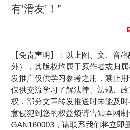
完善运行机制助力责任有效落实
一纸欠条
有‘滑友’！”
【免责声明】：以上图、文、音/
外），其版权均属于原作者或归属
发推广仅供学习参考之用，禁止用
东山县通报“牛蛙产品抗生素超标问题”
法
仅供交流学习了解法律、法规、政
权，部分文章转发推送时未能及时
意侵犯到您的权益烦请告知本网制作采编
GAN160003，请联系我们将立即删