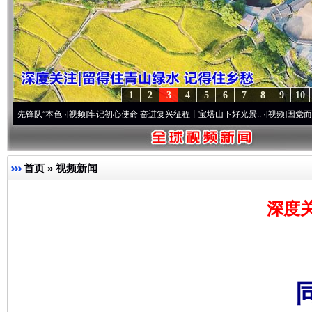
1
2
3
4
5
6
7
8
9
10
本色
·[视频]
牢记初心使命 奋进复兴征程丨宝塔山下好光景..
·[视频]
因党而生 为党而战—
首页
»
视频新闻
深度