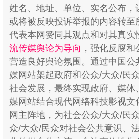
姓名、地址、单位、实名公布，让
或将被反映投诉举报的内容转至
代表本网赞同其观点和对其真实
完善运行机制助力责任有效落实
一纸欠条
流传媒舆论为导向
，强化反腐和
营造良好舆论氛围。通过中国公共
媒网站架起政府和公众/大众/民
社会发展，最终实现政府、媒体、
媒网站结合现代网络科技影视文
网主阵地，为社会公众/大众/民
众/大众/民众对社会公共意识、
东山县通报“牛蛙产品抗生素超标问题”
法