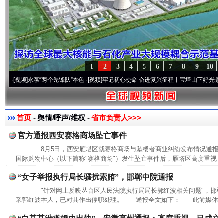
1
2
3
4
5
6
7
8
9
10
频]
永葆“两个先锋队”本色
·[视频]
牢记初心使命 奋进复兴征程丨宝塔山下好光景..
·[视频]
首页
- 舆情/呼声/维权 -
省市负责人>>>
官方通报西安赛格商场坠亡事件
8月5日，西安雁塔区就赛格商场与坠楼者商业纠纷发布情况通
国际购物中心（以下简称"赛格商场"）发生坠亡事件后，雁塔区高度重视，
“女子举报执行局长骚扰索贿”，邯郸中院通报
"针对网上反映丛台区人民法院执行局局长郭红波相关问题"，邯
系郭红波本人，已对其作出停职处理。 通报全文如下： 此前媒体报