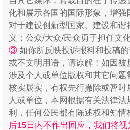
自其它媒体，转载目的在于传递
化和展示各国的国际形象，增强
扯下公款旅游的“隐身衣”
如何以同
对于建设创新型国家、建设和谐
义；公众/大众/民众勇于担任文
③
如你所反映投诉报料和投稿的
或不文明用语，请谅解！如因被
涉及个人或单位版权和其它问题
核实属实，有权先行撤除或暂时
“蜀中异人”王建安的艺术幻境
人或单位，本网根据有关法律法
利，任何公民都有陈述权和知情
后15日内不作出回应，我们将视