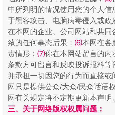
中所列明的情况使用您的个人信
于黑客攻击、电脑病毒侵入或政
在本网的企业、公司网站和共同
致的任何事态后果；
⑹
本网在各
全民健身五年计划来了！等你上场
责情形；
⑺
你在本网站留言的内
条款方可留言和反映投诉报料等
并承担一切因您的行为而直接或
网只是提供公众/大众/民众话语
网有关规定将不定期更新本声明
三、关于网络版权权属问题：
阿坝州三大球赛在茂县开幕
规模最