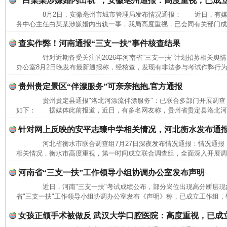
“白某某涉嫌婚内出轨”，安徽亳州通报：高度重视，已成
8月2日，安徽亳州市城市管理局发布情况通报： 近日，有媒
务中心主任白某某涉嫌婚内出轨一事，我局高度重视，已会同有关部门成立
查实作弊！河南通报“三支一扶”事件核查结果
针对近期备受关注的2026年河南省"三支一扶"计划招募相关舆情
办公室8月2日晚发布最新通报称，经核查，发现有非法参与考试作弊行为
贵州贵定景区“伴漂服务”可亲亲抱抱,官方通报
贵州贵定县通报"洛北河漂流伴漂服务"：已联合多部门开展调查
如下： 据媒体此前报道，近日，有多名网友称，贵州省贵定县洛北河（
针对网上反映的安平志臻中学相关情况，河北衡水发布通
河北省衡水市联合调查组7月27日深夜发布情况通报：情况通
相关情况，衡水市高度重视，第一时间成立联合调查组，全面深入开展调查
河南省“三支一扶”工作领导小组协调办公室发布声明
近日，河南"三支一扶"考试成绩公布，部分岗位出现高分断层现象
省"三支一扶"工作领导小组协调办公室发布《声明》称，已成立工作组，针
女孩正颌手术被做反 武汉大学口腔医院：高度重视，已成