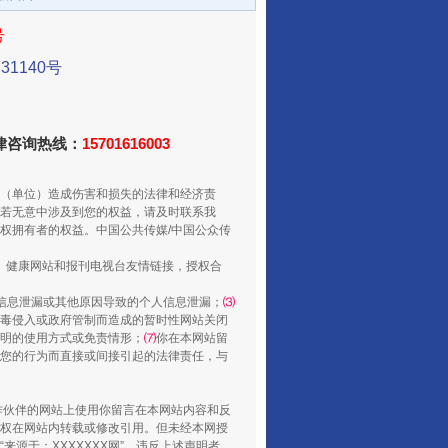
号
1140号
法律咨询热线：
15701616003
（单位）造成伤害和损失的法律和经济责
若无意中涉及到您的权益，请及时联系我
从数据变化看反腐深化
权拥有者的权益。中国公共传媒/中国公众传
、健康网站和报刊电视台友情链接，授权合
信息泄漏或其他原因导致的个人信息泄漏；
⑶
毒侵入或政府管制而造成的暂时性网站关闭
明的使用方式或免责情形；
⑺
你在本网站留
您的行为而直接或间接引起的法律责任，与
合作伙伴的网站上使用你留言在本网站内容和反
权在网站内转载或修改引用。但未经本网授
源于：XXXXXXX网”。违反上述声明者，