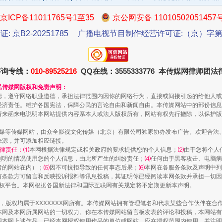
京ICP备11011765号1至35
京公网安备 11010502051457
证: 京B2-20251785
广播电视节目制作经营许可证:（京）字第3
咨询专线：
010-89525216
QQ在线：3555333776 本传媒网律师团
民传媒网版权和免责声明：
德，遵守网络职业道德，承担法律范围内因你的网络行为，直接或间接引起的给他人或
经济责任。维护各国宪法，保障公民的言论自由和新闻自由。本传媒网站中的部份信息
一批国家标准开始实施
请来函来电说明本网站提供内容系本人或法人版权所有，网站有权先行撤除，以保护版
传媒等传媒网站，由众全影视文化传媒（北京）有限公司独家协办发布广告。欢迎合法
来源，并可添加相应链接。
律责任：⑴
本网根据法律规定或相关政府的要求提供您的个人信息；
⑵
由于您将个人
列明的情况使用您的个人信息，由此所产生的纠纷责任；
⑷
任何由于黑客攻击、电脑病
者的网站在内）；
⑸
因不可抗拒导致的任何事态后果；
⑹
本网在各服务条款及声明中列
有条款方可留言和反映投诉报料等讯息投稿，其证明你已经阅读本网条款并承担一切因
语权平台。本网根据各国新法律和国际互联网有关规定将不定期更新本声明。
作品，版权均属于XXXXXXX网所有。本传媒网站拥有管理笔名和代表某些合作伙伴在
本网及本网所属网站的一切权力。你在本传媒网站留言板发表的评论和投稿，本网站有
本网上述作品。已经本网授权使用作品的单位或网站，应在授权范围内使用，并注明“来