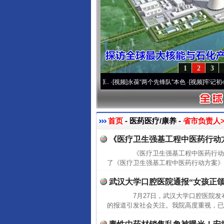
1
2
3
运营20周年 深刻改变雪域高原..
·[视频]
永葆“两个先锋队”本色
·[视频]
牢记初心使命 
首页
- 医药医疗/康养 -
省市负责人>
《医疗卫生强基工程中医药行动
《医疗卫生强基工程中医药行动方
了《医疗卫生强基工程中医药行动方案》(
武汉大学口腔医院通报“女孩正颌
7月27日，武汉大学口腔医院发
的报道引发社会关注。我院高度重视，已