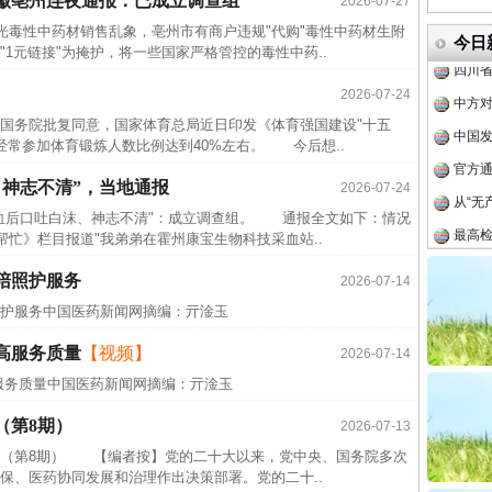
徽亳州连夜通报：已成立调查组
2026-07-27
传销头
毒性中药材销售乱象，亳州市有商户违规"代购"毒性中药材生附
四川省
今日
1元链接"为掩护，将一些国家严格管控的毒性中药..
中方对
2026-07-24
中国发
院批复同意，国家体育总局近日印发《体育强国建设"十五
官方
，经常参加体育锻炼人数比例达到40%左右。 今后想..
从“无
、神志不清”，当地通报
2026-07-24
最高
后口吐白沫、神志不清"：成立调查组。 通报全文如下：情况
事故致
忙》栏目报道"我弟弟在霍州康宝生物科技采血站..
近期涉
陪照护服务
2026-07-14
半生相
照护服务中国医药新闻网摘编：亓淦玉
一纸欠
高服务质量
【视频】
2026-07-14
26万
服务质量中国医药新闻网摘编：亓淦玉
杨天
（第8期）
2026-07-13
传销头
第8期） 【编者按】党的二十大以来，党中央、国务院多次
四川省
保、医药协同发展和治理作出决策部署。党的二十..