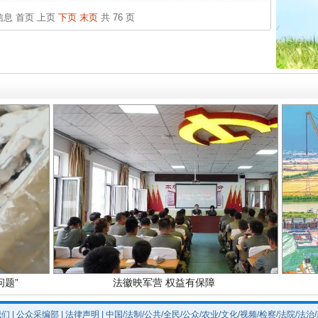
中方对
条信息
首页
上页
下页
末页
共 76 页
中国发
官方
从“无
最高
实
一纸欠条伤亲情 巡回调解促和解..
事故致
题”
法徽映军营 权益有保障
我们
|
公众采编部
|
法律声明
| 中国/法制/公共/全民/公众/农业/文化/视频/检察/法院/法治