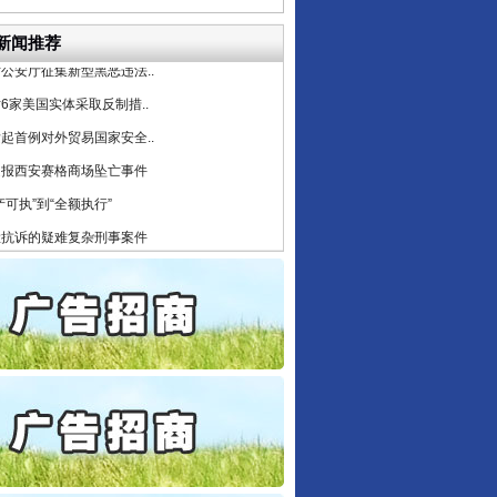
目出狱后办书院暴力管教..
公安厅征集新型黑恶违法..
新闻推荐
6家美国实体采取反制措..
起首例对外贸易国家安全..
通报西安赛格商场坠亡事件
产可执”到“全额执行”
检抗诉的疑难复杂刑事案件
5死1伤，四川省安委会挂..
私家车群死群伤事故多发..
守，一别两宽：这场老年..
条伤亲情 巡回调解促和..
保费，离婚时为何要分走一..
誉，不得录用为公务员
目出狱后办书院暴力管教..
公安厅征集新型黑恶违法..