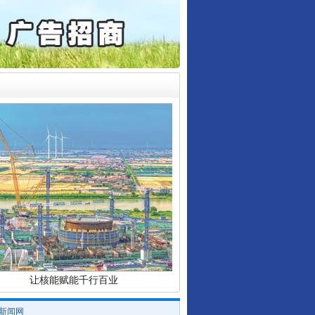
6家美国实体采取反制措..
起首例对外贸易国家安全..
通报西安赛格商场坠亡事件
产可执”到“全额执行”
检抗诉的疑难复杂刑事案件
行业协会接连发公告
5死1伤，四川省安委会挂..
让核能赋能千行百业
/新闻网