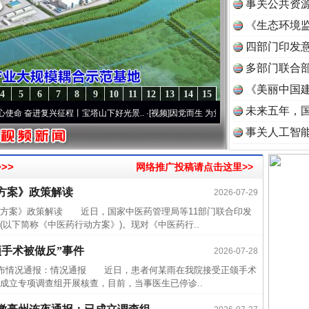
事关公共资
《生态环境监
读
四部门印发
多部门联合部
《美丽中国建
4
5
6
7
8
9
10
11
12
13
14
15
未来五年，
奋进复兴征程丨宝塔山下好光景..
·[视频]
因党而生 为党而战——百年“纪”事⑧加强纪律..
事关人工智
>>
网络推广投稿请点击这里>>
方案》政策解读
2026-07-29
近期涉
案》政策解读 近日，国家中医药管理局等11部门联合印发
以下简称《中医药行动方案》)。现对《中医药行..
半生相
手术被做反”事件
一纸欠
2026-07-28
布情况通报：情况通报 近日，患者何某雨在我院接受正颌手术
26万
成立专项调查组开展核查，目前，当事医生已停诊..
杨天