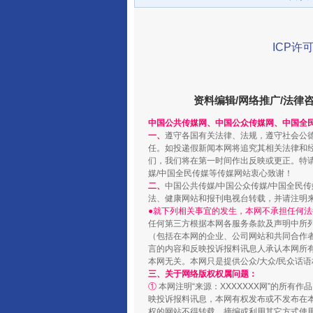
ICP许可
资料编辑/网络推广/法律
中国公共传媒网、中国公众传媒网、中国全
一、
遵守各国有关法律、法规，遵守社会公
任。如投递假新闻本网将追究其相关法律和
千年窑火 生生不息
们，我们将在第一时间作出反映或更正。特
媒/中国全民传媒等传媒网站衷心致谢！
二、
中国公共传媒/中国公众传媒/中国全民
法、健康网站和报刊电视台转载，并请注明
●就下列相关事宜的发生，本网不承担任何法
任何第三方根据本网各服务条款及声明中所
（包括在本网的企业、公司网站和共同合作
言的内容和反映投诉报料讯息人承认本网所
本网无关。本网只是提供公众/大众/民众话
三、关于网络版权权属问题：
①
本网注明“来源：XXXXXXX网”的所有
映投诉报料讯息，本网有权发布或不发布在
权的网站不得转载、摘编或利用其它方式使用