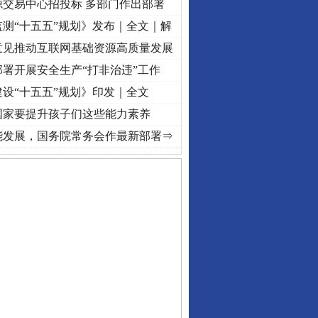
源交易中心招投标 多部门作出部署
测“十五五”规划》发布｜全文｜解
意见推动互联网基础资源高质量发展
署开展安全生产“打非治违”工作
设“十五五”规划》印发｜全文
国家要提升孩子们这些能力素养
·[视频]
牢记初心使命 奋进复兴征程丨“转折之城”激荡..
·[视频]
牢记初心使命 奋进复兴征
能发展，国务院常务会作最新部署⇒
私家车群死群伤事故多发..
守，一别两宽：这场老年..
条伤亲情 巡回调解促和..
保费，离婚时为何要分走一..
誉，不得录用为公务员