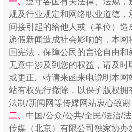
一、
遵守各国有关法律、法规，
规及行业规定和网络职业道德，
间接引起的给他人或（单位）造
递假新闻造成社会影响的，本网
全民健身五年计划来了！等你上场
国宪法，保障公民的言论自由和
无意中涉及到您的权益，请及时
或更正。特请来函来电说明本网
站有权先行撤除，以保护版权拥有者
法制/新闻网等传媒网站衷心致谢
二、
中国/公众/公共/全民/法治
阿坝州三大球赛在茂县开幕
规模最
传媒（北京）有限公司独家协办