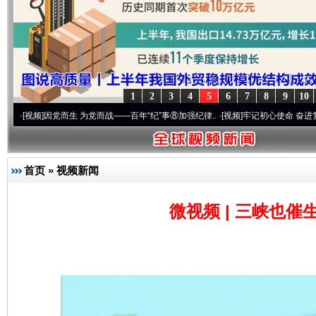
1
2
3
4
5
6
7
8
9
10
因党而生 为党而战——百年“纪”事⑧加强纪律..
·[视频]
牢记初心使命 奋进复兴征程丨“转
完善运行机制助力责任有效落实
一纸欠条
首页
»
视频新闻
微视频 | 三峡也