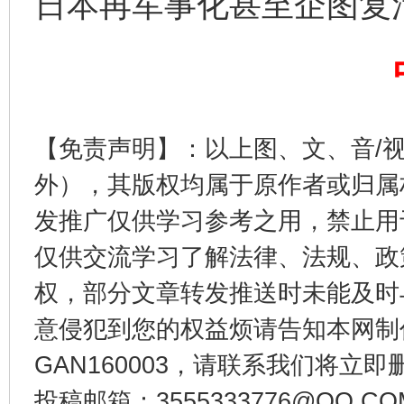
日本再军事化甚至企图复
【免责声明】：以上图、文、音/
外），其版权均属于原作者或归属
东山县通报“牛蛙产品抗生素超标问题”
法
发推广仅供学习参考之用，禁止用
仅供交流学习了解法律、法规、政
权，部分文章转发推送时未能及时
意侵犯到您的权益烦请告知本网制作采编
GAN160003，请联系我们将立即删
投稿邮箱：3555333776@QQ