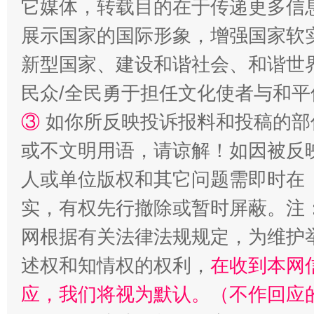
它媒体，转载目的在于传递更多信
展示国家的国际形象，增强国家软
新型国家、建设和谐社会、和谐世界
民众/全民勇于担任文化使者与和
③
如你所反映投诉报料和投稿的部
或不文明用语，请谅解！如因被反
人或单位版权和其它问题需即时在
扯下公款旅游的“隐身衣”
如何以同
实，有权先行撤除或暂时屏蔽。注
网根据有关法律法规规定，为维护
述权和知情权的权利，
在收到本网
应，我们将视为默认。（不作回应