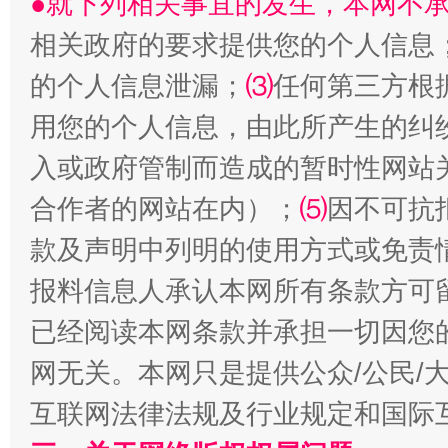
●就下列相关事宜的发生，本网不
相关政府的要求提供您的个人信息
的个人信息泄漏；
⑶
任何第三方根
受贿1.44亿！段成刚被判无期
从幼儿
用您的个人信息，由此所产生的纠
入或政府管制而造成的暂时性网站
合作者的网站在内）；
⑸
因不可抗
款及声明中列明的使用方式或免责
报料信息人承认本网所有条款方可
已经阅读本网条款并承担一切因您
全民健身五年计划来了！等你上场
网无关。本网只是提供公众/公民/
互联网法律法规及行业规定和国际