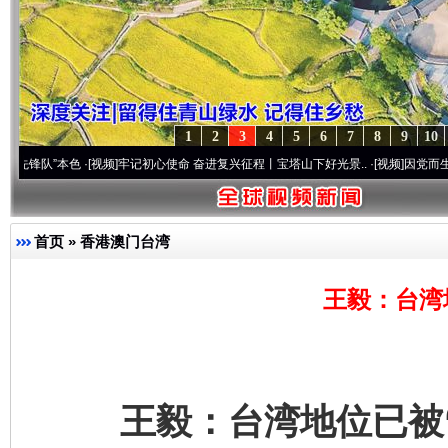
1
2
3
4
5
6
7
8
9
10
本色
·[视频]
牢记初心使命 奋进复兴征程丨宝塔山下好光景..
·[视频]
因党而生 为党而战—
首页
»
香港澳门台湾
王毅：台湾
王毅：台湾地位已被“