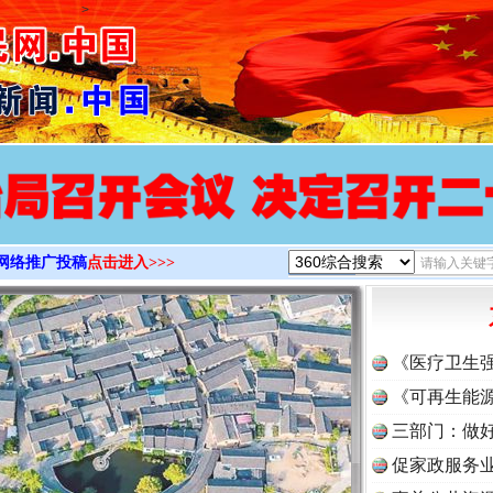
>
网络推广投稿
点击进入>>>
《医疗卫生
《可再生能源
三部门：做好
促家政服务业