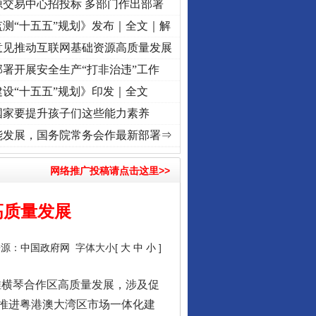
源交易中心招投标 多部门作出部署
测“十五五”规划》发布｜全文｜解
意见推动互联网基础资源高质量发展
署开展安全生产“打非治违”工作
设“十五五”规划》印发｜全文
国家要提升孩子们这些能力素养
折之城”激荡..
·[视频]
牢记初心使命 奋进复兴征程丨红船起航处 潮起..
·[视频]
一首歌的
能发展，国务院常务会作最新部署⇒
网络推广投稿请点击这里>>
高质量发展
来源：
中国政府网
字体大小[
大
中
小
]
横琴合作区高质量发展，涉及促
推进粤港澳大湾区市场一体化建