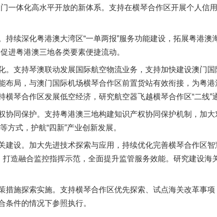
澳门一体化高水平开放的新体系。支持在横琴合作区开展个人信
续深化粤港澳大湾区“一单两报”服务功能建设，拓展粤港澳海关
，促进粤港澳三地各类要素便捷流动。
题”
法徽映军营 权益有保障
。支持琴澳联动发展国际航空物流业务，支持加快建设澳门国
能布局，与澳门国际机场横琴合作区前置货站有效衔接，为粤港
持横琴合作区发展低空经济，研究航空器飞越横琴合作区“二线”
协同保护。支持粤港澳三地构建知识产权协同保护机制，加大
”等方式，护航“四新”产业创新发展。
建设。加大先进技术探索与应用，持续优化完善横琴合作区智
心，打造融合监控指挥示范，全面提升监管服务效能。研究建设海
措施探索实施。支持横琴合作区优先探索、试点海关改革事项
一批国家标准开始实施
合条件的情况下参照执行。