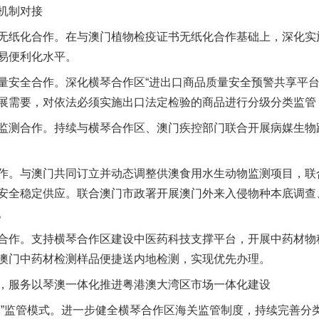
机制对接
纸化合作。在与澳门植物检疫证书无纸化合作基础上，深化实
易便利化水平。
全合作。深化横琴合作区“进出口商品质量安全预警共享平台
展需要，对依法必须实施出口法定检验的商品进行分级分类监管
测合作。持续与横琴合作区、澳门疾控部门联合开展病媒生物
。与澳门共同订立并动态调整供澳食用水生动物监测项目，联
安全稳定供应。联合澳门市政署开展澳门外来入侵物种本底调查
。
实
一纸欠条伤亲情 巡回调解促和解..
作。支持横琴合作区建设中医药科技支撑平台，开展中药材物
澳门中药材检测样品便捷送内地检测，实现优先办理。
服务以琴澳一体化推进粤港澳大湾区市场一体化建设
监管模式。进一步健全横琴合作区海关监管制度，持续完善分类