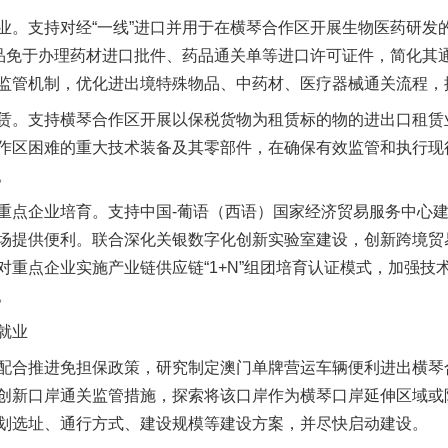
支持对经“一线”进口并用于在横琴合作区开展生物医药研发
药品免于办理药材进口批件、药品通关单等进口许可证件，简化其
监管机制，优化进出境特殊物品、中药材、医疗器械通关流程，
。支持横琴合作区开展以保税货物为租赁标的物的进出口租赁
作区困难的重大技术装备及其零部件，在确保有效监管和执行现
。
点企业培育。支持中国-葡语（西语）国家经济贸易服务中心建
场提供便利。联合深化关银数字化创新实验室建设，创新跨境贸
对重点企业实施产业链供应链“1+N”组团培育认证模式，加强技
。
就业
合推进免担保政策，研究制定澳门单牌营运车辆便利进出横琴
创新口岸通关监管措施，探索将该口岸作为横琴口岸延伸区域或
划选址、通行方式、建设规模等建设方案，并尽快启动建设。