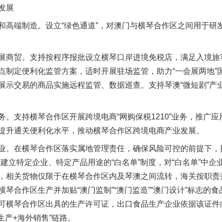
发展
端制造。设立“绿色通道”，对澳门与横琴合作区之间用于研
商贸。支持按程序报批设立横琴口岸进境免税店，满足入境旅
点制定便利化监管方案，适时开展驻场监管，助力“一会展两地”
展示交易的商品实施远程监管、数据巡查。支持琴澳“微短剧”产
支持横琴合作区开展跨境电商“网购保税1210”业务，推广应
提升通关便利化水平，推动横琴合作区跨境电商产业发展。
。在横琴合作区落实属地管理责任，确保风险可控的前提下，按
建立特定企业、特定产品用途的“白名单”制度，对“白名单”中企
，相关货物仅限于在横琴合作区内及琴澳之间流转，海关按职责
琴合作区生产并加贴“澳门监制”“澳门监造”“澳门设计”标志的
可横琴合作区出具的生产许可证，出口食品生产企业依据该证件
生产+海外销售”链路。