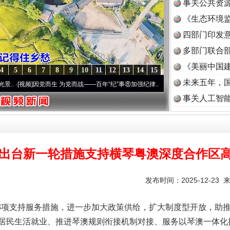
事关公共资
《生态环境监
读
四部门印发
多部门联合部
《美丽中国建
4
5
6
7
8
9
10
11
12
13
14
15
未来五年，
因党而生 为党而战——百年“纪”事⑧加强纪律..
·[视频]
牢记初心使命 奋进复兴征程丨“转
事关人工智
出台新一轮措施支持横琴粤澳深度合作区
发布时间：2025-12-23 
项支持服务措施，进一步加大政策供给，扩大制度型开放，助推
居民生活就业、推进琴澳规则衔接机制对接、服务以琴澳一体化