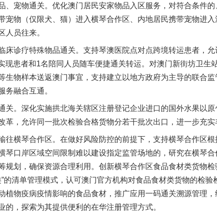
、宠物通关。优化澳门居民安家物品入区服务，对符合条件的
带宠物（仅限犬、猫）进入横琴合作区、内地居民携带宠物进入
区人员往来。
床诊疗特殊物品通关。支持琴澳医院点对点跨境转运患者，允许
道”实现患者和1名陪同人员随车便捷通关转运。对澳门新街坊卫生
等生物样本送返澳门事宜，支持建立以地方政府为主导的联合监
服务融合互通。
关。深化实施拱北海关辖区注册登记企业进口的国外水果以原
改革，允许同一批次检验合格货物分若干批次出口，进一步充实丰
往横琴合作区。在做好风险防控的前提下，支持横琴合作区根
横琴口岸区域空间限制难以建设指定监管场地的，研究在横琴合
筹规划，确保资源合理利用。创新横琴合作区食品食材类货物检
品类”的清单管理模式，认可澳门官方机构对食品食材类货物的检
动植物疫病疫情影响的食品食材，推广应用一码通关溯源管理，给
业的，探索为其提供便利的在华注册管理方式。