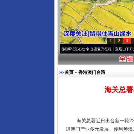
1
2
3
]
永葆“两个先锋队”本色
·[视频]
牢记初心使命 奋进复兴征程丨宝塔山下好光景..
·[视频]
首页
»
香港澳门台湾
海关总署
海关总署近日出台新一轮23
进澳门产业多元发展、便利琴澳