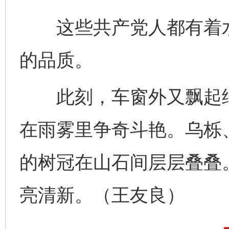
这些共产党人都有着水
的品质。
此刻，车窗外又飘起细
在雨雾里争奇斗艳。乌栎
的树冠在山石间层层叠叠
完善运行机制助力责任有效落实
一纸欠条
亮清新。（王友良）