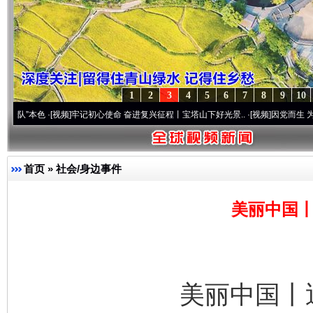
1
2
3
4
5
6
7
8
9
10
色
·[视频]
牢记初心使命 奋进复兴征程丨宝塔山下好光景..
·[视频]
因党而生 为党而战——
首页
»
社会/身边事件
美丽中国丨
美丽中国丨