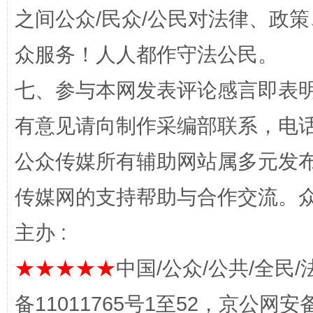
“蜀中异人”王建安的艺术幻境
之间公众/民众/公民对法律、政
众服务！人人都作守法公民。
七、参与本网发表评论感言即表明
有意见请向制作采编部联系，电话：0
公众传媒所有辅助网站属多元发
完善运行机制助力责任有效落实
一纸欠条
传媒网的支持帮助与合作交流。
主办 :
★★★★★
中国/公众/公共/全民/
备11011765号1至52，京公网安备：