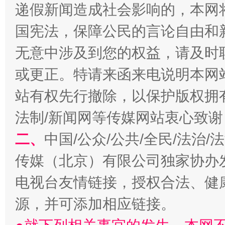
递假新闻造成社会影响的，本网
国宪法，保障公民的言论自由和
无意中涉及到您的权益，请及时
或更正。特请来函来电说明本网
揭开“小金库”的免责幌子
站有权先行撤除，以保护版权拥有者
法制/新闻网等传媒网站衷心致谢
二、
中国/公众/公共/全民/法治
传媒（北京）有限公司独家协办
电视台友情链接，授权合法、健
源，并可添加相应链接。
受贿1.44亿！段成刚被判无期
从幼儿