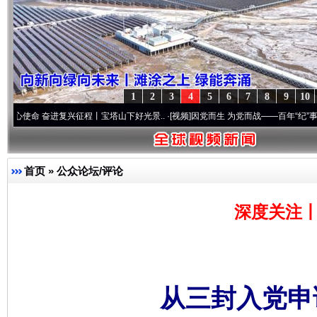
1
2
3
4
5
6
7
8
9
10
奋进复兴征程丨宝塔山下好光景..
·[视频]
因党而生 为党而战——百年“纪”事⑧加强纪律.
首页
»
公众论坛/评论
深度关注丨
从三封入党申