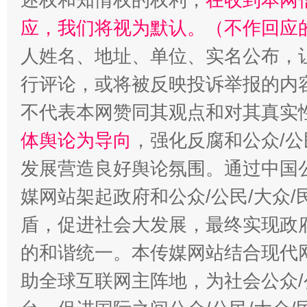
扯下公款旅游的“隐身衣”
如何以同
应，我们将视为默认。（不作回应
人姓名、地址、单位、实名公布，让
行评论，或将被反映投诉举报的内
不代表本网赞同其观点和对其真实
体舆论为导向
，强化反腐和公众/公
发展营造良好舆论氛围。通过中国公
媒网站架起政府和公众/公民/大众
“蜀中异人”王建安的艺术幻境
盾，促进社会大发展，最终实现政府
的和谐统一。本传媒网站结合现代
助全球互联网主阵地，为社会公众/