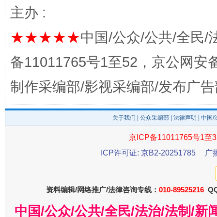
主办 :
★★★★★
中国/公众/公共/全民/
备11011765号1至52，京公网安备：
完善运行机制助力责任有效落实
一纸欠条
制作采编部/影视采编部/发布广告
关于我们
|
公众采编部
|
法律声明
| 中国
京ICP备11011765号1至3
ICP许可证: 京B2-20251785
广
资料编辑/网络推广/法律咨询专线：
010-89525216
QQ
东山县通报“牛蛙产品抗生素超标问题”
法
中国/公众/公共/全民/法治/法制/