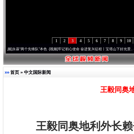
1
2
3
4
5
6
7
8
9
10
葆“两个先锋队”本色
·[视频]
牢记初心使命 奋进复兴征程丨宝塔山下好光景..
·[视频]
因党
首页
»
中文国际新闻
王毅同奥
王毅同奥地利外长赖