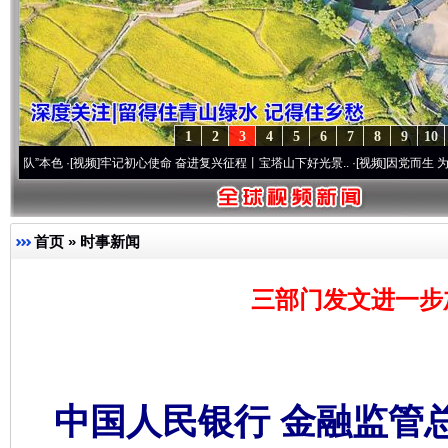
1
2
3
4
5
6
7
8
9
10
·[视频]
牢记初心使命 奋进复兴征程丨宝塔山下好光景..
·[视频]
因党而生 为党而战——百
首页
»
时事新闻
三部门发文进一步
中国人民银行 金融监管