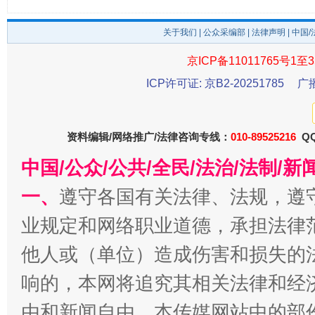
关于我们
|
公众采编部
|
法律声明
| 中国
京ICP备11011765号1至3
ICP许可证: 京B2-20251785
广
千年窑火 生生不息
一
资料编辑/网络推广/法律咨询专线：
010-89525216
QQ
中国/公众/公共/全民/法治/法制/
一、
遵守各国有关法律、法规，遵
业规定和网络职业道德，承担法律
他人或（单位）造成伤害和损失的
揭开“小金库”的免责幌子
响的，本网将追究其相关法律和经
由和新闻自由。本传媒网站中的部