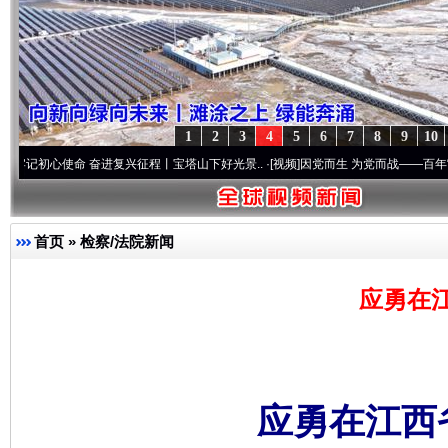
1
2
3
4
5
6
7
8
9
10
使命 奋进复兴征程丨宝塔山下好光景..
·[视频]
因党而生 为党而战——百年“纪”事⑧加强
首页
»
检察/法院新闻
应勇在
应勇在江西