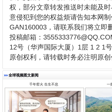
权，部分文章转发推送时未能及时
意侵犯到您的权益烦请告知本网制作采编
GAN160003，请联系我们将立即删
投稿邮箱：3555333776@QQ
12号（华声国际大厦）1层 1 2
千年窑火 生生不息
一
原创权利，请转载时务必注明原创作
全球视频图文新闻