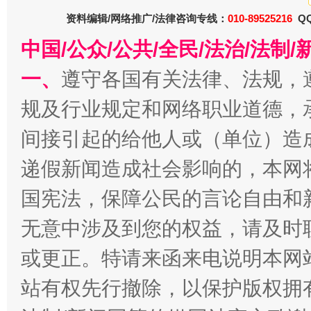
资料编辑/网络推广/法律咨询专线：
010-89525216
QQ
中国/公众/公共/全民/法治/法
一、
遵守各国有关法律、法规，
规及行业规定和网络职业道德，
千年窑火 生生不息
一
间接引起的给他人或（单位）造
递假新闻造成社会影响的，本网
国宪法，保障公民的言论自由和
无意中涉及到您的权益，请及时
或更正。特请来函来电说明本网
站有权先行撤除，以保护版权拥有者
揭开“小金库”的免责幌子