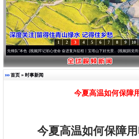
1
2
3
4
5
6
7
8
9
10
”本色
·[视频]
牢记初心使命 奋进复兴征程丨宝塔山下好光景..
·[视频]
因党而生 为党而战
首页
»
时事新闻
今夏高温如何保障
今夏高温如何保障用电