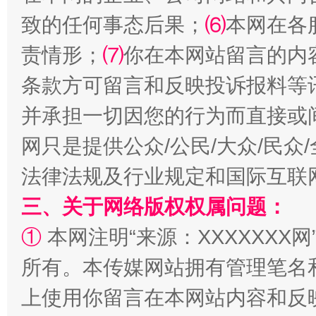
致的任何事态后果；
⑹
本网在各
责情形；
⑺
你在本网站留言的内
全民健身五年计划来了！等你上场
条款方可留言和反映投诉报料等
并承担一切因您的行为而直接或
网只是提供公众/公民/大众/民
法律法规及行业规定和国际互联
三、关于网络版权权属问题：
①
本网注明“来源：XXXXXXX网
阿坝州三大球赛在茂县开幕
规模最
所有。本传媒网站拥有管理笔名
上使用你留言在本网站内容和反