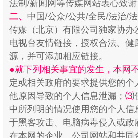
法制/新闻网等传媒网站衷心致谢
二、
中国/公众/公共/全民/法治
传媒（北京）有限公司独家协办
电视台友情链接，授权合法、健
源，并可添加相应链接。
●就下列相关事宜的发生，本网
定或相关政府的要求提供您的个
受贿1.44亿！段成刚被判无期
从幼儿
他原因导致的个人信息泄漏；
⑶
中所列明的情况使用您的个人信
于黑客攻击、电脑病毒侵入或政
在本网的企业、公司网站和共同