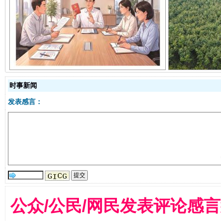
揭开“小金库”的免责幌子
时事新闻
发表感言：
受贿1.44亿！段成刚被判无期
从幼儿
公众/公民/网民发表评论感