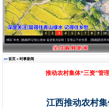
1
2
3
4
5
6
7
8
9
10
本色
·[视频]
牢记初心使命 奋进复兴征程丨宝塔山下好光景..
·[视频]
因党而生 为党而战—
首页
»
时事新闻
推动农村集体“三资”管理
江西推动农村集