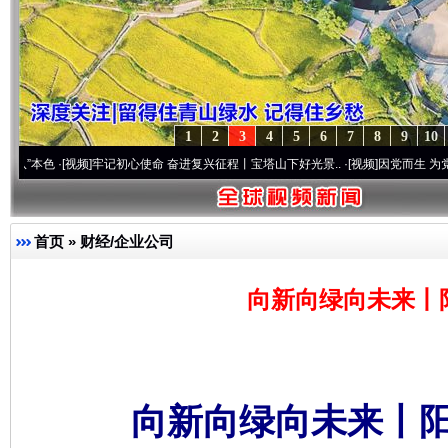
1
2
3
4
5
6
7
8
9
10
频]
牢记初心使命 奋进复兴征程丨宝塔山下好光景..
·[视频]
因党而生 为党而战——百年“
首页
»
财经/企业公司
向新向绿向未来丨
向新向绿向未来丨阳