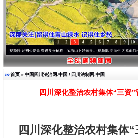
1
2
3
4
5
6
7
8
9
10
记初心使命 奋进复兴征程丨宝塔山下好光景..
·[视频]
因党而生 为党而战——百年“纪”事
首页
»
中国四川法治网.中国 / 四川法制网.中国
四川深化整治农村集体“三资”
四川深化整治农村集体“