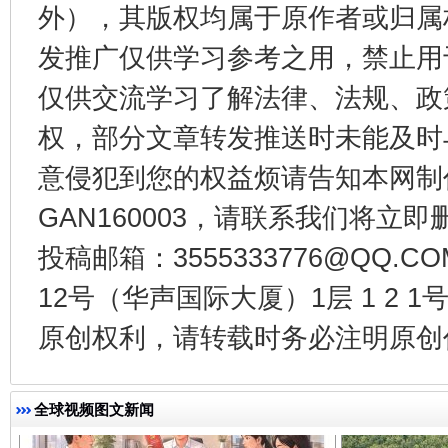
外），其版权均属于原作者或归属
发推广仅供学习参考之用，禁止用
仅供交流学习了解法律、法规、政
权，部分文章转发推送时未能及时
意侵犯到您的权益烦请告知本网制作采编
千年窑火 生生不息
一
GAN160003，请联系我们将立即删
投稿邮箱：3555333776@QQ
12号（华声国际大厦）1层 1 2
原创权利，请转载时务必注明原创作
全球视频图文新闻
揭开“小金库”的免责幌子