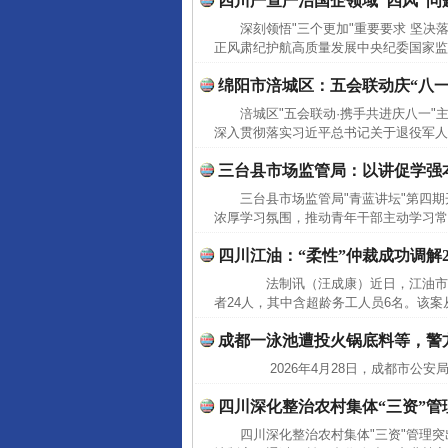
四川严查严治国企领域“四风”问
深刻领悟"三个更加"重要要求 坚决
正风肃纪护航高质量发展中央纪委国家监
绵阳市涪城区：五会联动庆“八一
涪城区"五会联动·携手共进庆八一
深入贯彻落实习近平总书记关于退役军人
三台县市场监管局：以讲促学强
三台县市场监管局"青蓝讲坛"第四
浓厚学习氛围，推动青年干部主动学习常态化
四川江油：“柔性”仲裁成功调解
法制讯（汪成康）近日，江油市劳
者24人，其中含超龄务工人员6名。该案
成都一泳池遭投火锅底料等，警
2026年4月28日，成都市公安
四川深化整治农村集体“三资”管
四川深化整治农村集体"三资"管理