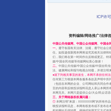
ICP许可
资料编辑/网络推广/法律
中国公共传媒网、中国公众传媒网、中国全
一、
遵守各国有关法律、法规，遵守社会公
千年窑火 生生不息
任。如投递假新闻本网将追究其相关法律和
们，我们将在第一时间作出反映或更正。特
媒/中国全民传媒等传媒网站衷心致谢！
二、
中国公共传媒/中国公众传媒/中国全民
法、健康网站和报刊电视台转载，并请注明
●就下列相关事宜的发生，本网不承担任何法
任何第三方根据本网各服务条款及声明中所
（包括在本网的企业、公司网站和共同合作
言的内容和反映投诉报料讯息人承认本网所
本网无关。本网只是提供公众/大众/民众话
三、关于网络版权权属问题：
①
本网注明“来源：XXXXXXX网”的所有
映投诉报料讯息，本网有权发布或不发布在
权的网站不得转载、摘编或利用其它方式使用