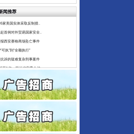
公安厅征集新型黑恶违法..
新闻推荐
6家美国实体采取反制措..
起首例对外贸易国家安全..
通报西安赛格商场坠亡事件
产可执”到“全额执行”
检抗诉的疑难复杂刑事案件
5死1伤，四川省安委会挂..
私家车群死群伤事故多发..
守，一别两宽：这场老年..
条伤亲情 巡回调解促和..
保费，离婚时为何要分走一..
誉，不得录用为公务员
目出狱后办书院暴力管教..
公安厅征集新型黑恶违法..
6家美国实体采取反制措..