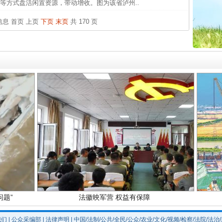
等方式盘活闲置资源，带动增收。图为该省泸州..
中国发
条信息
首页
上页
下页
末页
共 170 页
官方
从“无
最高
实
一纸欠条伤亲情 巡回调解促和解..
事故致
题”
法徽映军营 权益有保障
我们
|
公众采编部
|
法律声明
| 中国/法制/公共/全民/公众/农业/文化/视频/检察/法院/法治