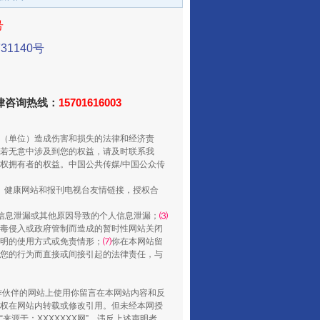
号
1140号
法律咨询热线：
15701616003
（单位）造成伤害和损失的法律和经济责
从数据变化看反腐深化
若无意中涉及到您的权益，请及时联系我
权拥有者的权益。中国公共传媒/中国公众传
、健康网站和报刊电视台友情链接，授权合
信息泄漏或其他原因导致的个人信息泄漏；
⑶
毒侵入或政府管制而造成的暂时性网站关闭
明的使用方式或免责情形；
⑺
你在本网站留
您的行为而直接或间接引起的法律责任，与
合作伙伴的网站上使用你留言在本网站内容和反
权在网站内转载或修改引用。但未经本网授
源于：XXXXXXX网”。违反上述声明者，