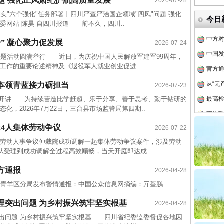
题 强化正风肃纪护航高质量发展
2026-07-28
四川省
落实"六个强化"任务部署丨四川严查严治国企领域"四风"问题 强化
今日
委网站 陈昊 自四川报道 前不久，四川..
中方对
中国发
” 凝心聚力促发展
2026-07-24
官方
"主题活动圆满举行 近日，为庆祝中国人民解放军建军99周年，
工作的重要论述精神及《退役军人就业创业促进..
从“无
本领青蓝接力砺担当
最高
2026-07-23
期开讲 为持续营造比学赶超、乐于分享、善于思考、勤于钻研的
事故致
，2026年7月22日，三台县市场监管局第四期..
近期涉
24人集体劳动争议
2026-07-22
半生相
动人事争议仲裁院成功调解一起集体劳动争议案件，涉及劳动
一纸欠
从受理到成功调解全过程高效顺畅，当天开庭即达成..
26万
方通报
2026-04-28
杨天
局青羊区分局发布警情通报：中国公众信息网摘编：亓荃鹏
传销头
理突出问题 为乡村振兴筑牢坚实根基
2026-04-28
四川省
突出问题 为乡村振兴筑牢坚实根基 四川省纪委监委督促各地因
中方对