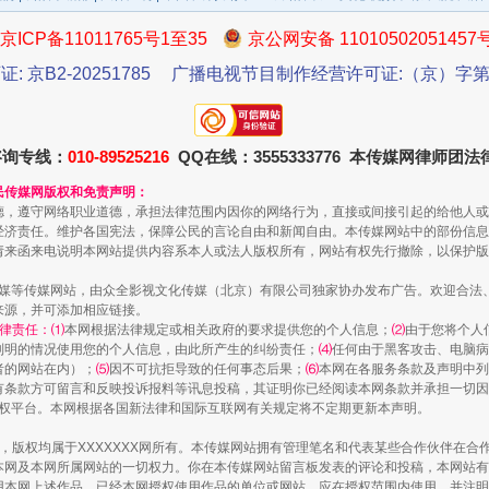
京ICP备11011765号1至35
京公网安备 11010502051457
证: 京B2-20251785
广播电视节目制作经营许可证:（京）字第3
咨询专线：
010-89525216
QQ在线：3555333776 本传媒网律师团
民传媒网版权和免责声明：
德，遵守网络职业道德，承担法律范围内因你的网络行为，直接或间接引起的给他人或
一批国家标准开始实施
经济责任。维护各国宪法，保障公民的言论自由和新闻自由。本传媒网站中的部份信息
请来函来电说明本网站提供内容系本人或法人版权所有，网站有权先行撤除，以保护版
传媒等传媒网站，由众全影视文化传媒（北京）有限公司独家协办发布广告。欢迎合法
来源，并可添加相应链接。
律责任：⑴
本网根据法律规定或相关政府的要求提供您的个人信息；
⑵
由于您将个人
列明的情况使用您的个人信息，由此所产生的纠纷责任；
⑷
任何由于黑客攻击、电脑病
者的网站在内）；
⑸
因不可抗拒导致的任何事态后果；
⑹
本网在各服务条款及声明中列
有条款方可留言和反映投诉报料等讯息投稿，其证明你已经阅读本网条款并承担一切因
语权平台。本网根据各国新法律和国际互联网有关规定将不定期更新本声明。
作品，版权均属于XXXXXXX网所有。本传媒网站拥有管理笔名和代表某些合作伙伴在
本网及本网所属网站的一切权力。你在本传媒网站留言板发表的评论和投稿，本网站有
本网上述作品。已经本网授权使用作品的单位或网站，应在授权范围内使用，并注明“来