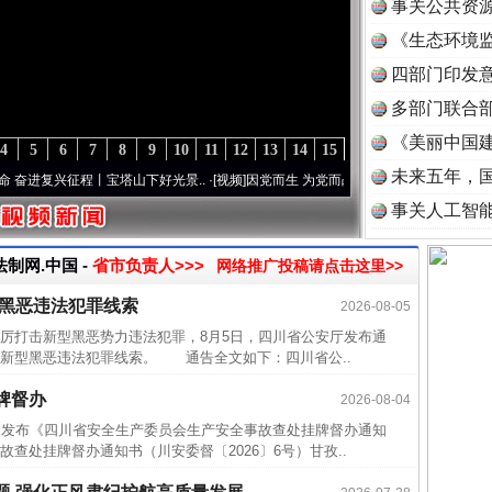
事关公共资
《生态环境监
读
四部门印发
多部门联合部
《美丽中国建
4
5
6
7
8
9
10
11
12
13
14
15
未来五年，
复兴征程丨宝塔山下好光景..
·[视频]
因党而生 为党而战——百年“纪”事⑧加强纪律..
·[
事关人工智
法制网.中国 -
省市负责人>>>
网络推广投稿请点击这里>>
型黑恶违法犯罪线索
2026-08-05
近期涉
打击新型黑恶势力违法犯罪，8月5日，四川省公安厅发布通
半生相
新型黑恶违法犯罪线索。 通告全文如下：四川省公..
一纸欠
牌督办
2026-08-04
26万
发布《四川省安全生产委员会生产安全事故查处挂牌督办通知
杨天
查处挂牌督办通知书（川安委督〔2026〕6号）甘孜..
传销头