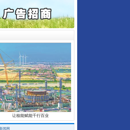
起首例对外贸易国家安全..
通报西安赛格商场坠亡事件
产可执”到“全额执行”
检抗诉的疑难复杂刑事案件
行业协会接连发公告
5死1伤，四川省安委会挂..
让核能赋能千行百业
/新闻网