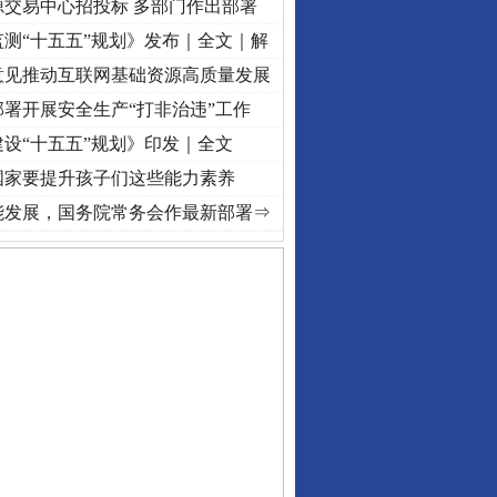
源交易中心招投标 多部门作出部署
测“十五五”规划》发布｜全文｜解
意见推动互联网基础资源高质量发展
署开展安全生产“打非治违”工作
设“十五五”规划》印发｜全文
国家要提升孩子们这些能力素养
视频]
牢记初心使命 奋进复兴征程丨“转折之城”激荡..
·[视频]
牢记初心使命 奋进复兴征程丨
能发展，国务院常务会作最新部署⇒
私家车群死群伤事故多发..
守，一别两宽：这场老年..
条伤亲情 巡回调解促和..
保费，离婚时为何要分走一..
誉，不得录用为公务员
目出狱后办书院暴力管教..