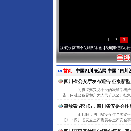
1
2
3
20周年 深刻改变雪域高原..
·[视频]
永葆“两个先锋队”本色
·[视频]
牢记初心使命 奋进
首页
- 中国四川法治网.中国 / 四川
四川省公安厅发布通告 征集新
为贯彻落实党中央的决策部署严厉
告，向社会各界和广大人民群众公开征集
事故致5死1伤，四川省安委会挂
8月3日，四川省安全生产委员会
书》：四川省安全生产委员会生产安全事故