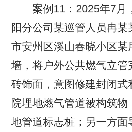
案例11：2025年7
阳分公司某巡管人员冉某
市安州区溪山春晓小区某
墙，将户外公共燃气立管
砖饰面，意图修建封闭式
院埋地燃气管道被构筑物
地管道标志桩；另一方面