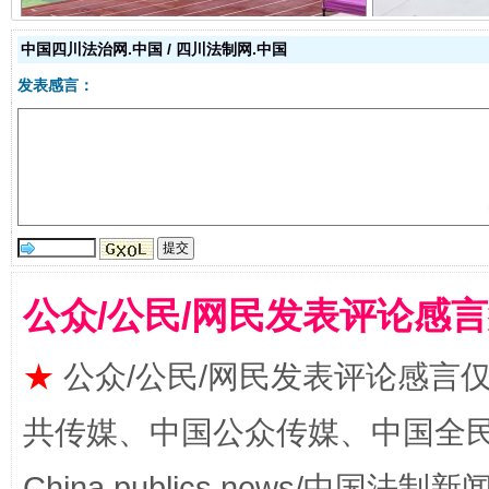
中国四川法治网.中国 / 四川法制网.中国
发表感言：
国家大学科技园优化重塑工作
公众/公民/网民发表评论感
★
公众/公民/网民发表评论感言
共传媒、中国公众传媒、中国全民传媒Ch
China publics news/中国法制新闻
扯下公款旅游的“隐身衣”
如何以同