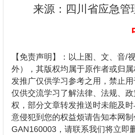
揭开“小金库”的免责幌子
来源：四川省应急管
【免责声明】：以上图、文、音/
外），其版权均属于原作者或归属
发推广仅供学习参考之用，禁止用
受贿1.44亿！段成刚被判无期
从幼儿
仅供交流学习了解法律、法规、政
权，部分文章转发推送时未能及时
意侵犯到您的权益烦请告知本网制作采编
GAN160003，请联系我们将立即删