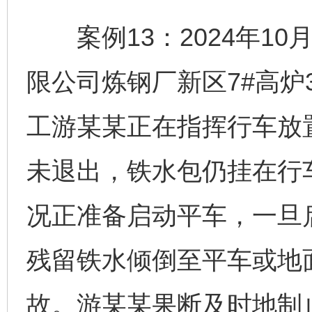
案例13：2024年10
限公司炼钢厂新区7#高炉
工游某某正在指挥行车放
未退出，铁水包仍挂在行
况正准备启动平车，一旦
残留铁水倾倒至平车或地
故。游某某果断及时地制