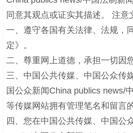
同意其观点或证实其描述。 注意
一、遵守各国有关法律、法规，
定
》。
二、尊重网上道德，承担一切因
三、中国公共传媒、中国公众传媒、中国全
“蜀中异人”王建安的艺术幻境
国公众新闻China publics news/中
等传媒网站拥有管理笔名和留言
四、您在中国公共传媒、中国公众传媒、