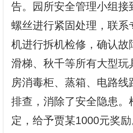
告。园所安全管理小组接
螺丝进行紧固处理，联系
机进行拆机检修，确认故
千年窑火 生生不息
一
滑梯、秋千等所有大型玩
房消毒柜、蒸箱、电路线
排查，消除了安全隐患。
定，给予贾某1000元奖励