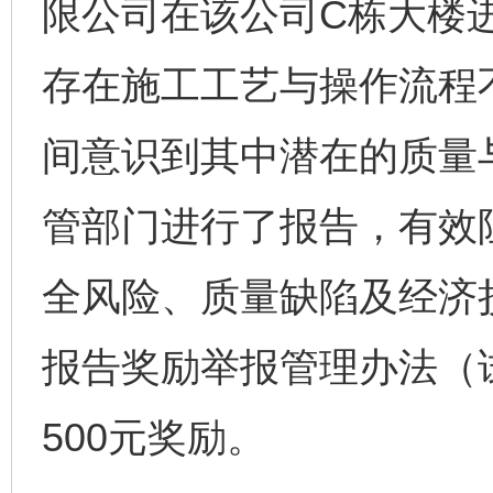
限公司在该公司C栋大楼
存在施工工艺与操作流程
间意识到其中潜在的质量
管部门进行了报告，有效
全风险、质量缺陷及经济
报告奖励举报管理办法（
500元奖励。