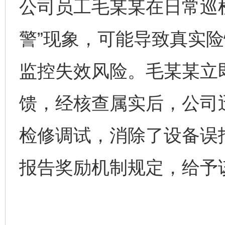
公司员工毛某某在日常巡
警”现象，可能导致真实
监控失效风险。毛某某立
馈，经核查属实后，公司
检修调试，消除了设备误
报告奖励机制规定，给予该