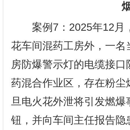
案例7：2025年12
花车间混药工房外，一名
房防爆警示灯的电缆接口
药混合作业区，存在粉尘
旦电火花外泄将引发燃爆
钮，并向车间主任报告隐