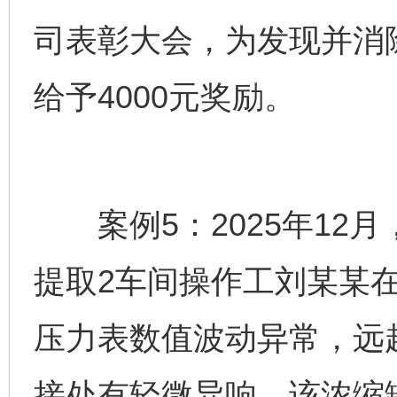
司表彰大会，为发现并消
给予4000元奖励。
案例5：2025年12
提取2车间操作工刘某某
压力表数值波动异常，远
接处有轻微异响，该浓缩