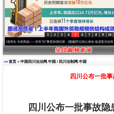
1
2
3
4
5
6
7
8
9
10
 为党而战——百年“纪”事⑧加强纪律..
·[视频]
牢记初心使命 奋进复兴征程丨“转折之城”
首页
»
中国四川法治网.中国 / 四川法制网.中国
四川公布一批事
四川公布一批事故隐患