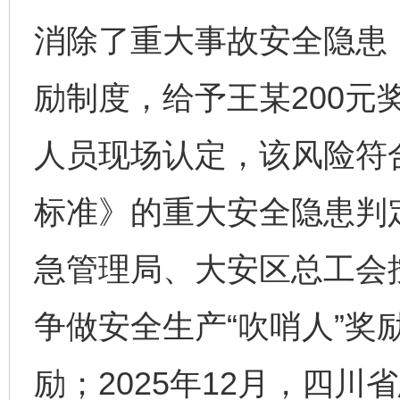
消除了重大事故安全隐患
励制度，给予王某200元
人员现场认定，该风险符
标准》的重大安全隐患判定
急管理局、大安区总工会
争做安全生产“吹哨人”奖
励；2025年12月，四川