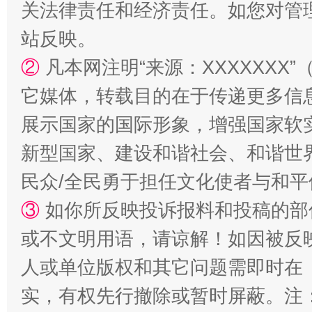
关法律责任和经济责任。如您对管
站反映。
②
凡本网注明“来源：XXXXXX
国家大学科技园优化重塑工作
它媒体，转载目的在于传递更多信
展示国家的国际形象，增强国家软
新型国家、建设和谐社会、和谐世界
民众/全民勇于担任文化使者与和
③
如你所反映投诉报料和投稿的部
或不文明用语，请谅解！如因被反
人或单位版权和其它问题需即时在
扯下公款旅游的“隐身衣”
如何以同
实，有权先行撤除或暂时屏蔽。注