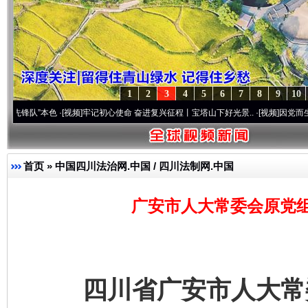
1
2
3
4
5
6
7
8
9
10
”本色
·[视频]
牢记初心使命 奋进复兴征程丨宝塔山下好光景..
·[视频]
因党而生 为党而战
首页
»
中国四川法治网.中国 / 四川法制网.中国
广安市人大常委会原党组
四川省广安市人大常委