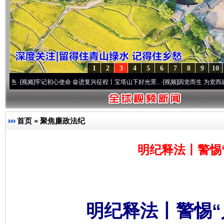
1
2
3
4
5
6
7
8
9
10
频]
牢记初心使命 奋进复兴征程丨宝塔山下好光景..
·[视频]
因党而生 为党而战——百年“纪
首页
»
聚焦廉政法纪
明纪释法丨警惕
明纪释法丨警惕“