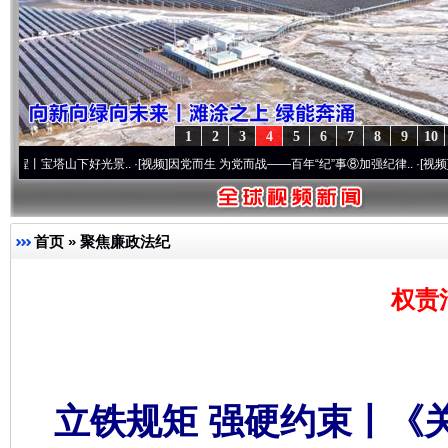
1
2
3
4
5
6
7
8
9
10
山下好光景..
·[视频]
因党而生 为党而战——百年“纪”事⑧加强纪律..
·[视频]
牢记初心使
首页
»
聚焦廉政法纪
权责
立铁规矩 强硬约束丨《