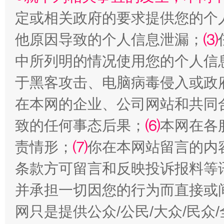
定或相关政府的要求提供您的个
受贿1.44亿！段成刚被判无期
从幼儿
他原因导致的个人信息泄漏；
⑶
中所列明的情况使用您的个人信
于黑客攻击、电脑病毒侵入或政
在本网的企业、公司网站和共同
致的任何事态后果；
⑹
本网在各
责情形；
⑺
你在本网站留言的内
条款方可留言和反映投诉报料等
全民健身五年计划来了！等你上场
并承担一切因您的行为而直接或
网只是提供公众/公民/大众/民