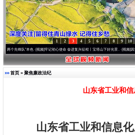
1
2
3
4
5
6
7
8
9
10
锋队”本色
·[视频]
牢记初心使命 奋进复兴征程丨宝塔山下好光景..
·[视频]
因党而生 为党
首页
»
聚焦廉政法纪
山东省工业和信
山东省工业和信息化厅