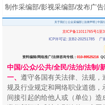
制作采编部/影视采编部/发布广告
关于我们
|
公众采编部
|
法律声明
| 中国
京ICP备11011765号1至3
ICP许可证: 京B2-20251785
广
东山县通报“牛蛙产品抗生素超标问题”
法
资料编辑/网络推广/法律咨询专线：
010-89525216
QQ
中国/公众/公共/全民/法治/法
一、
遵守各国有关法律、法规，
规及行业规定和网络职业道德，
间接引起的给他人或（单位）造
千年窑火 生生不息
一