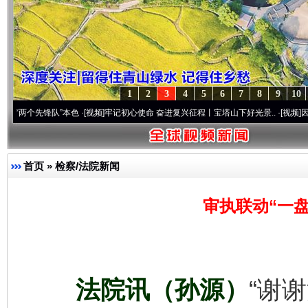
1
2
3
4
5
6
7
8
9
10
先锋队”本色
·[视频]
牢记初心使命 奋进复兴征程丨宝塔山下好光景..
·[视频]
因党而生 为党
首页
»
检察/法院新闻
审执联动“一盘
法院讯（孙源）
“谢