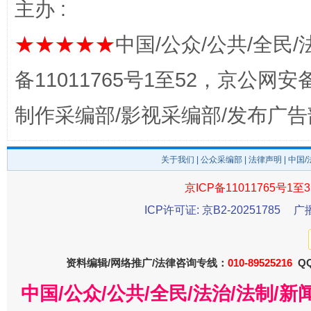
主办 :
完善运行机制助力责任有效落实
一纸欠条
★★★★★
中国/公众/公共/全民/
备11011765号1至52，京公网安备：
制作采编部/影视采编部/发布广告
关于我们
|
公众采编部
|
法律声明
| 中国
京ICP备11011765号1至3
ICP许可证: 京B2-20251785
广
东山县通报“牛蛙产品抗生素超标问题”
法
资料编辑/网络推广/法律咨询专线：
010-89525216
QQ
中国/公众/公共/全民/法治/法制/