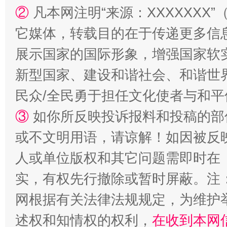
②
凡本网注明“来源：XXXXXX
它媒体，转载目的在于传递更多信
展示国家的国际形象，增强国家软
国家大学科技园优化重塑工作
新型国家、建设和谐社会、和谐世界
民众/全民勇于担任文化使者与和
③
如你所反映投诉报料和投稿的部
或不文明用语，请谅解！如因被反
人或单位版权和其它问题需即时在
实，有权先行撤除或暂时屏蔽。注
扯下公款旅游的“隐身衣”
如何以同
网根据有关法律法规规定，为维护
述权和知情权的权利，
在收到本网