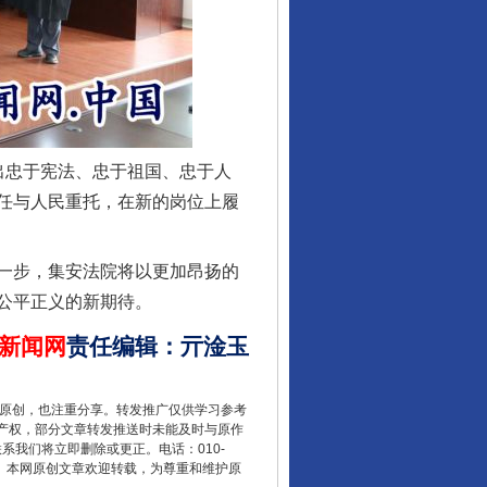
忠于宪法、忠于祖国、忠于人
任与人民重托，在新的岗位上履
让核能赋能千行百业
一步，集安法院将以更加昂扬的
公平正义的新期待。
新闻网
责任编辑
：
亓淦玉
重原创，也注重分享。转发推广仅供学习参考
产权，部分文章转发推送时未能及时与原作
联系我们将立即删除或更正。电话：010-
2 1号。本网原创文章欢迎转载，为尊重和维护原