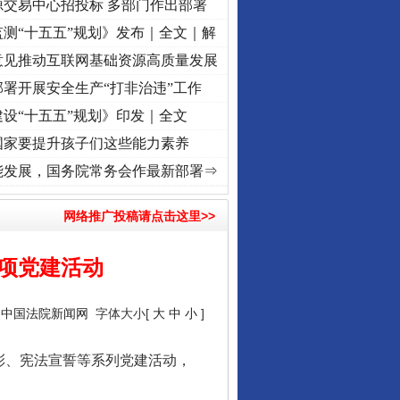
源交易中心招投标 多部门作出部署
测“十五五”规划》发布｜全文｜解
意见推动互联网基础资源高质量发展
署开展安全生产“打非治违”工作
设“十五五”规划》印发｜全文
国家要提升孩子们这些能力素养
心使命 奋进复兴征程丨“转折之城”激荡..
·[视频]
牢记初心使命 奋进复兴征程丨红船起航处
能发展，国务院常务会作最新部署⇒
网络推广投稿请点击这里>>
项党建活动
：
中国法院新闻网
字体大小[
大
中
小
]
彰、宪法宣誓等系列党建活动，