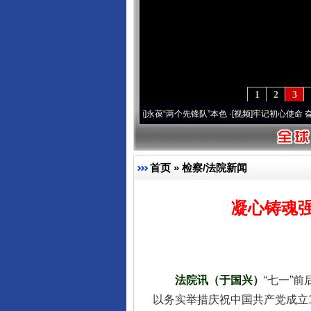
1
2
3
深刻改变雪域高原..
·[视频]
永葆“两个先锋队”本色
·[视频]
牢记初心使命 奋进复兴征程丨
首页
»
检察/法院新闻
凝心铸魂
法院讯（于国兴）
“七一”
以务实举措庆祝中国共产党成立