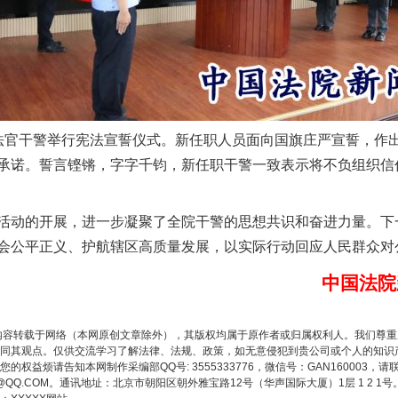
官干警举行宪法宣誓仪式。新任职人员面向国旗庄严宣誓，作出
承诺。誓言铿锵，字字千钧，新任职干警一致表示将不负组织信
题”
法徽映军营 权益有保障
动的开展，进一步凝聚了全院干警的思想共识和奋进力量。下
会公平正义、护航辖区高质量发展，以实际行动回应人民群众对
中国法院
内容转载于网络（本网原创文章除外），其版权均属于原作者或归属权利人。我们尊
同其观点。仅供交流学习了解法律、法规、政策，如无意侵犯到贵公司或个人的知识
权益烦请告知本网制作采编部QQ号: 3555333776，微信号：GAN160003，请
3776@QQ.COM。通讯地址：北京市朝阳区朝外雅宝路12号（华声国际大厦）1层 1 