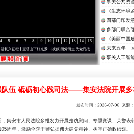
事关公共资
《生态环境监
读
四部门印发
多部门联合部
《美丽中国建
4
5
6
7
8
9
10
11
12
13
14
15
未来五年，
宝塔山下好光景..
·[视频]
因党而生 为党而战——百年“纪”事⑧加强纪律..
·[视频]
牢记初
事关人工智
强队伍 砥砺初心践司法——集安法院开展多
发布时间：2026-07-06 来源
前后，集安市人民法院多维发力开展走访慰问、专题党课、荣誉表
105周年，激励全院干警弘扬伟大建党精神、树牢正确政绩观。