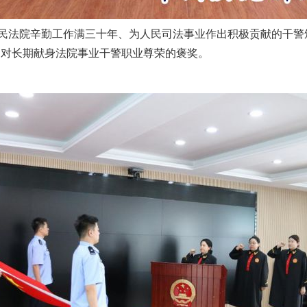
法院辛勤工作满三十年、为人民司法事业作出积极贡献的干警颁
是对长期献身法院事业干警职业尊荣的褒奖。
实
一纸欠条伤亲情 巡回调解促和解..