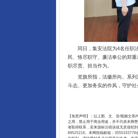
同日，集安法院为4名任职法
民、恪尽职守、廉洁奉公的郑重
职尽责、担当作为。
东山县通报“牛蛙产品抗生素超标问
党旗所指，法徽所向。系列活
斗志、更加务实的作风，守护社
【免责声明】：以上图、文、音/视频文章
之用，禁止用于商业用途，并不代表本网赞
者取得联系，若来源标注错误或无意侵犯到您的
89525216。本网投稿邮箱：355533