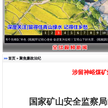
1
2
3
4
5
6
7
8
9
10
锋队”本色
·[视频]
牢记初心使命 奋进复兴征程丨宝塔山下好光景..
·[视频]
因党而生 为党
首页
»
聚焦廉政法纪
涉留神峪煤矿
国家矿山安全监察局山