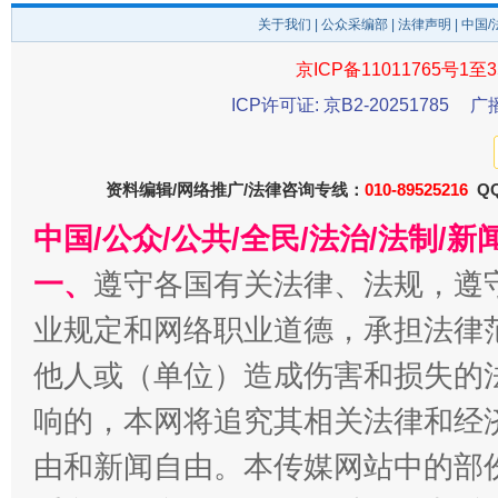
关于我们
|
公众采编部
|
法律声明
| 中国
京ICP备11011765号1至3
ICP许可证: 京B2-20251785
广
东山县通报“牛蛙产品抗生素超标问题”
法
资料编辑/网络推广/法律咨询专线：
010-89525216
QQ
中国/公众/公共/全民/法治/法制/
一、
遵守各国有关法律、法规，遵
业规定和网络职业道德，承担法律
他人或（单位）造成伤害和损失的
响的，本网将追究其相关法律和经
千年窑火 生生不息
一
由和新闻自由。本传媒网站中的部