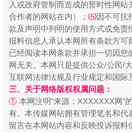
受贿1.44亿！段成刚被判无期
从幼儿
入或政府管制而造成的暂时性网站
合作者的网站在内）；
⑸
因不可抗
款及声明中列明的使用方式或免责
报料信息人承认本网所有条款方可
已经阅读本网条款并承担一切因您
网无关。本网只是提供公众/公民/
互联网法律法规及行业规定和国际
全民健身五年计划来了！等你上场
三、关于网络版权权属问题：
①
本网注明“来源：XXXXXXX网”
有。本传媒网站拥有管理笔名和代
留言在本网站内容和反映投诉报料