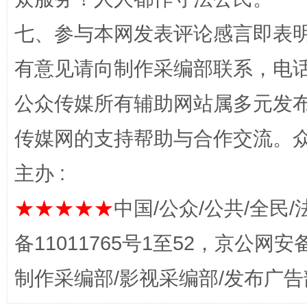
“蜀中异人”王建安的艺术幻境
七、参与本网发表评论感言即表明
有意见请向制作采编部联系，电话：0
公众传媒所有辅助网站属多元发
传媒网的支持帮助与合作交流。
主办 :
完善运行机制助力责任有效落实
一纸欠条
★★★★★
中国/公众/公共/全民/
备11011765号1至52，京公网安备：
制作采编部/影视采编部/发布广告