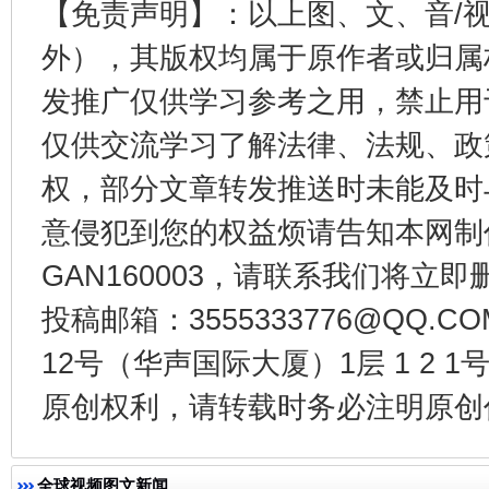
【免责声明】：以上图、文、音/
外），其版权均属于原作者或归属
发推广仅供学习参考之用，禁止用
仅供交流学习了解法律、法规、政
东山县通报“牛蛙产品抗生素超标问题”
法
权，部分文章转发推送时未能及时
意侵犯到您的权益烦请告知本网制作采编
GAN160003，请联系我们将立即删
投稿邮箱：3555333776@QQ
12号（华声国际大厦）1层 1 2
原创权利，请转载时务必注明原创作
千年窑火 生生不息
一
全球视频图文新闻