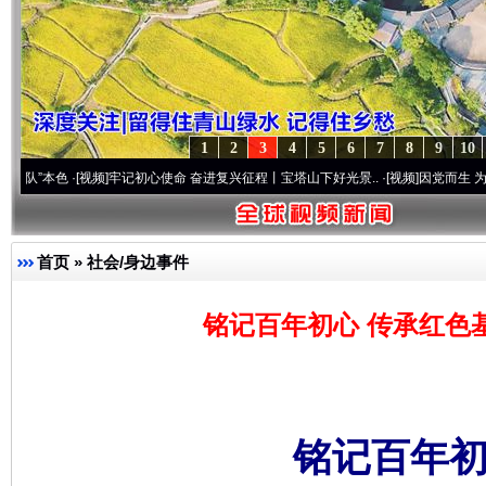
1
2
3
4
5
6
7
8
9
10
·[视频]
牢记初心使命 奋进复兴征程丨宝塔山下好光景..
·[视频]
因党而生 为党而战——百
首页
»
社会/身边事件
铭记百年初心 传承红色
铭记百年初