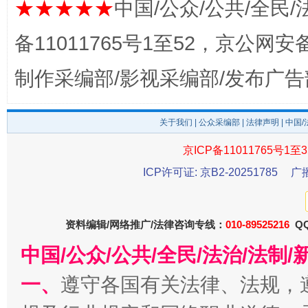
★★★★★
中国/公众/公共/全民/
备11011765号1至52，京公网安备：
制作采编部/影视采编部/发布广告
东山县通报“牛蛙产品抗生素超标问题”
法
关于我们
|
公众采编部
|
法律声明
| 中国
京ICP备11011765号1至3
ICP许可证: 京B2-20251785
广
资料编辑/网络推广/法律咨询专线：
010-89525216
QQ
中国/公众/公共/全民/法治/法
一、
遵守各国有关法律、法规，
千年窑火 生生不息
一