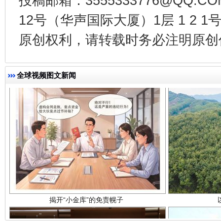
投稿邮箱：3555333776@QQ
千年窑火 生生不息
一
12号（华声国际大厦）1层 1 2
原创权利，请转载时务必注明原创作
全球视频图文新闻
揭开“小金库”的免责幌子