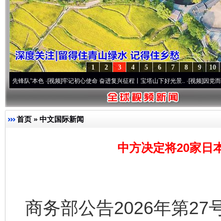
1
2
3
4
5
6
7
8
9
10
”本色
·[视频]
牢记初心使命 奋进复兴征程丨宝塔山下好光景..
·[视频]
因党而生 为党而战
首页
»
中文国际新闻
中方决定将20家日
商务部公告2026年第27