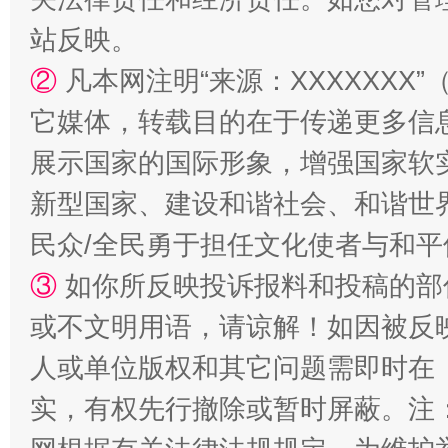
站反映。
②
凡本网注明“来源：XXXXXX
它媒体，转载目的在于传递更多信
国家大学科技园优化重塑工作
展示国家的国际形象，增强国家软
新型国家、建设和谐社会、和谐世界
民众/全民勇于担任文化使者与和
③
如你所反映投诉报料和投稿的部
或不文明用语，请谅解！如因被反
人或单位版权和其它问题需即时在
扯下公款旅游的“隐身衣”
如何以同
实，有权先行撤除或暂时屏蔽。注