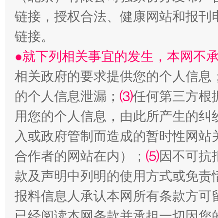
链接，授权合法、健康网站和报刊
链接。
●就下列相关事宜的发生，本网不
相关政府的要求提供您的个人信息
的个人信息泄漏；
⑶
任何第三方根
受贿1.44亿！段成刚被判无期
从幼儿
用您的个人信息，由此所产生的纠
入或政府管制而造成的暂时性网站
合作者的网站在内）；
⑸
因不可抗
款及声明中列明的使用方式或免责
报料信息人承认本网所有条款方可
已经阅读本网条款并承担一切因您