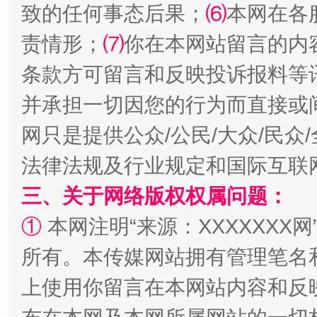
致的任何事态后果；
⑹
本网在各
责情形；
⑺
你在本网站留言的内
扯下公款旅游的“隐身衣”
如何以同
条款方可留言和反映投诉报料等
并承担一切因您的行为而直接或
网只是提供公众/公民/大众/民
法律法规及行业规定和国际互联
三、关于网络版权权属问题：
①
本网注明“来源：XXXXXXX网
“蜀中异人”王建安的艺术幻境
所有。本传媒网站拥有管理笔名
上使用你留言在本网站内容和反