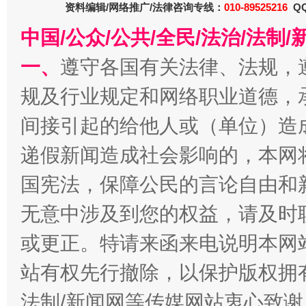
资料编辑/网络推广/法律咨询专线：
010-89525216
QQ
中国/公众/公共/全民/法治/法
一、
遵守各国有关法律、法规，
规及行业规定和网络职业道德，
全民健身五年计划来了！等你上场
间接引起的给他人或（单位）造
递假新闻造成社会影响的，本网
国宪法，保障公民的言论自由和
无意中涉及到您的权益，请及时
或更正。特请来函来电说明本网
站有权先行撤除，以保护版权拥有者
阿坝州三大球赛在茂县开幕
规模最
法制/新闻网等传媒网站衷心致谢