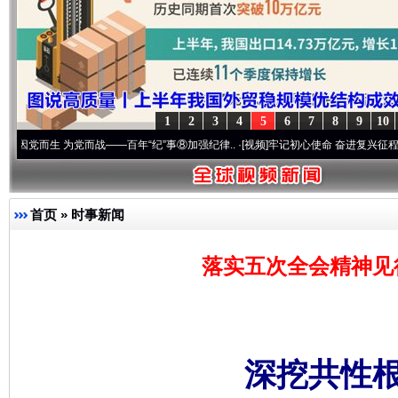
1
2
3
4
5
6
7
8
9
10
 为党而战——百年“纪”事⑧加强纪律..
·[视频]
牢记初心使命 奋进复兴征程丨“转折之城”
首页
»
时事新闻
落实五次全会精神见
深挖共性根