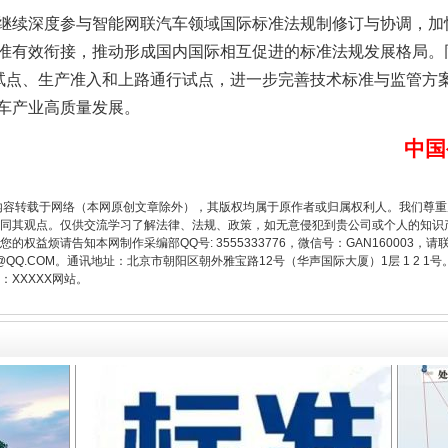
续深度参与智能网联汽车领域国际标准法规制修订与协调，加
准有效衔接，推动形成国内国际相互促进的标准法规发展格局。
用试点、生产准入和上路通行试点，进一步完善技术标准与监管方
车产业高质量发展。
中国
内容转载于网络（本网原创文章除外），其版权均属于原作者或归属权利人。我们尊
题”
法徽映军营 权益有保障
同其观点。仅供交流学习了解法律、法规、政策，如无意侵犯到贵公司或个人的知识
权益烦请告知本网制作采编部QQ号: 3555333776，微信号：GAN160003，请
3776@QQ.COM。通讯地址：北京市朝阳区朝外雅宝路12号（华声国际大厦）1层 1 
XXXXX网站。