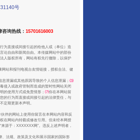
1140号
法律咨询热线：
15701616003
行为直接或间接引起的给他人或（单位）造
言论自由和新闻自由。本传媒网站中的部份
法人版权所有，网站有权先行撤除，以保护
走走走！国家喊你健身啦
健康网站和报刊电视台友情链接，授权合法、健
信息泄漏或其他原因导致的个人信息泄漏；
⑶
毒侵入或政府管制而造成的暂时性网站关闭
明的使用方式或免责情形；
⑺
你在本网站留
您的行为而直接或间接引起的法律责任，与
将不定期更新本声明。
合作伙伴的网站上使用你留言在本网站内容和反
权在网站内转载或修改引用。但未经本网授
源于：XXXXXXX网”。违反上述声明者，
法律、法规、政策及文化和展示国家的国际形