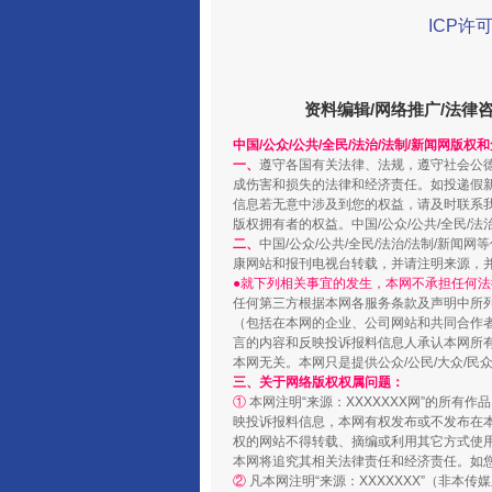
ICP许可
资料编辑/网络推广/法律
中国/公众/公共/全民/法治/法制/新闻网版权
一、
遵守各国有关法律、法规，遵守社会公
成伤害和损失的法律和经济责任。如投递假
信息若无意中涉及到您的权益，请及时联系
阿坝州三大球赛在茂县开幕
版权拥有者的权益。中国/公众/公共/全民/法
二、
中国/公众/公共/全民/法治/法制/
康网站和报刊电视台转载，并请注明来源，
●就下列相关事宜的发生，本网不承担任何法
任何第三方根据本网各服务条款及声明中所
（包括在本网的企业、公司网站和共同合作
言的内容和反映投诉报料信息人承认本网所
本网无关。本网只是提供公众/公民/大众/
三、关于网络版权权属问题：
①
本网注明“来源：XXXXXXX网”的所有
映投诉报料信息，本网有权发布或不发布在
权的网站不得转载、摘编或利用其它方式使用
本网将追究其相关法律责任和经济责任。如
②
凡本网注明“来源：XXXXXXX”（非