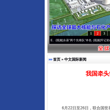
1
2
3
营20周年 深刻改变雪域高原..
·[视频]
永葆“两个先锋队”本色
·[视频]
牢记初心使命 奋
首页
»
中文国际新闻
我国牵头
6月22日至26日，联合国世界