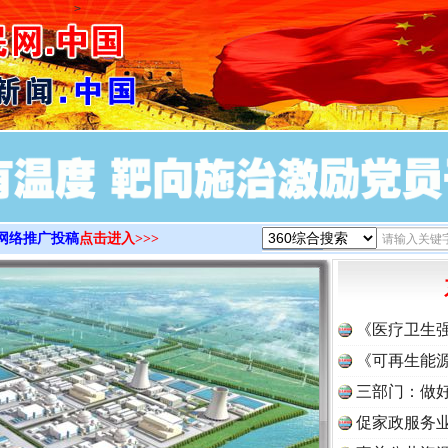
>
网络推广投稿
点击进入>>>
《医疗卫生
《可再生能源
三部门：做好
促家政服务业