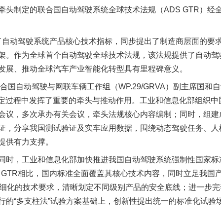
牵头制定的联合国自动驾驶系统全球技术法规（ADS GTR）经
了自动驾驶系统产品核心技术指标，同步提出了制造商层面的要
架。作为全球首个自动驾驶全球技术法规，该法规提供了自动驾
发展、推动全球汽车产业智能化转型具有里程碑意义。
国自动驾驶与网联车辆工作组（WP.29/GRVA）副主席国和
制定过程中发挥了重要的牵头与推动作用。工业和信息化部组织中
会议，多次承办有关会议，牵头法规核心内容编制；同时，组建
证，分享我国测试验证及实车应用数据，围绕动态驾驶任务、人
提供有力支撑。
时，工业和信息化部加快推进我国自动驾驶系统强制性国家标
 GTR相比，国内标准全面覆盖其核心技术内容，同时立足我国
为细化的技术要求，清晰划定不同级别产品的安全底线；进一步
实
一纸欠条伤亲情 巡回调解促和解..
行的“多支柱法”试验方案基础上，创新性提出统一的标准化试验