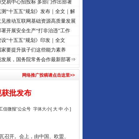
源交易中心招投标 多部门作出部署
测“十五五”规划》发布｜全文｜解
意见推动互联网基础资源高质量发展
署开展安全生产“打非治违”工作
设“十五五”规划》印发｜全文
国家要提升孩子们这些能力素养
·[视频]
牢记初心使命 奋进复兴征程丨“转折之城”激荡..
·[视频]
牢记初心使命 奋进复兴征
能发展，国务院常务会作最新部署⇒
网络推广投稿请点击这里>>
规获批发布
“工信微报”公众号
字体大小[
大
中
小
]
日内瓦召开。会上，由中国、欧盟、