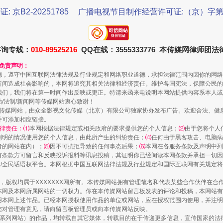
证: 京B2-20251785
广播电视节目制作经营许可证:（京）字第3
咨询专线：
010-89525216
QQ在线：3555333776 本传媒网律师团
和免责声明：
德，遵守中国互联网法律法规及行业规定和网络职业道德，承担法律范围内因你的网络
新闻造成社会影响的，本网将追究其相关法律和经济责任。维护各国宪法，保障公民的
我们，我们将在第一时间作出反映或更正。特请来函来电说明本网站提供内容系本人或
规模最大的光氢储一体化项目
治/法制/新闻网等传媒网站衷心致谢！
新闻网等传媒网站，由众全影视文化传媒（北京）有限公司独家协办发布广告。欢迎合法、
并可添加相应链接。
律责任：⑴
本网根据法律规定或相关政府的要求提供您的个人信息；
⑵
由于您将个人
列明的情况使用您的个人信息，由此所产生的纠纷责任；
⑷
任何由于黑客攻击、电脑病
者的网站在内）；
⑸
因不可抗拒导致的任何事态后果；
⑹
本网在各服务条款及声明中列
有条款方可留言和反映投诉报料等讯息投稿，其证明你已经阅读本网条款并承担一切因
民众/全民话语权平台。本网根据中国互联网法律法规及行业规定和国际互联网有关规定
作品，版权均属于XXXXXXX网所有。本传媒网站拥有管理笔名和代表某些合作伙伴在
本网及本网所属网站的一切权力。你在本传媒网站留言板发表的评论和投稿，本网站有
本网上述作品。已经本网授权使用作品的单位或网站，应在授权范围内使用，并注明“来
您对管理有意见，请向留言板管理员或向本传媒网站反映。
本传媒系列网站）的作品，均转载自其它媒体，转载目的在于传递更多信息，宣传国家的