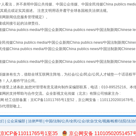
，并不表明中国公共传媒、中国公众传媒、中国全民传媒China publics media/中国公
s等传媒网站同意其观点或证实其描述。 注意文明用语并遵守全球各国相关法律法规。
联网新闻信息服务管理规定
》。
接或间接引起的法律责任。
publics media/中国公众新闻China publics news/中国法制新闻Chinese l
从幼儿园到大学，有这些资助
a publics media/中国公众新闻China publics news/中国法制新闻Chinese
 publics media/中国公众新闻China publics news/中国法制新闻Chinese 
publics media/中国公众新闻China publics news/中国法制新闻Chinese l
媒体有生力，借助全球互联网主阵地，为社会/公众/民众/公民人才铺垫一个话语权平
务！人人都作守法公民。
接受上述条款,如您对管理有意见请向制作采编部联系，电话：010-89525216。
媒网的支持帮助与合作交流。众全影视文化传媒（北京）有限公司独家主办 :
网 经工信部备案：京ICP备11011765号1至52，京公网安备：11011202001678号
部/代理部敬上。
场
事关残疾人未来5年
我们
|
公众采编部
|
法律声明
| 中国/法制/公共/全民/公众/农业/文化/视频/检察/法院/法治
京ICP备11011765号1至35
京公网安备 11010502051457