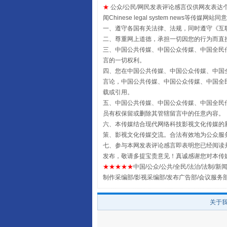
★
公众/公民/网民发表评论感言仅供网友表达个人看法
闻Chinese legal system new
一、遵守各国有关法律、法规，同时遵守《
互
二、尊重网上道德，承担一切因您的行为而直
三、中国公共传媒、中国公众传媒、中国全民传媒China 
受贿1.44亿！段成刚被判无期
言的一切权利。
四、您在中国公共传媒、中国公众传媒、中国全民传媒Chin
言论，中国公共传媒、中国公众传媒、中国全民传媒China
载或引用。
五、中国公共传媒、中国公众传媒、中国全民传媒China 
员有权保留或删除其管辖留言中的任意内容。
六、本传媒结合现代网络科技影视文化传媒的新
策、影视文化传媒交流。合法有效地为公众服
七、参与本网发表评论感言即表明您已经阅读并
发布，敬请多提宝贵意见！真诚感谢您对本传
★★★★★
中国/公众/公共/全民/法治/法制/新闻
制作采编部/影视采编部/发布广告部/会议服务
全民健身五年计划来了！等你上
关于