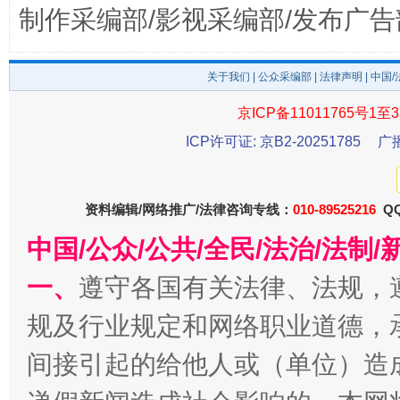
制作采编部/影视采编部/发布广告
受贿1.44亿！段成刚被判无期
关于我们
|
公众采编部
|
法律声明
从幼儿
| 中国
京ICP备11011765号1至3
ICP许可证: 京B2-20251785
广
资料编辑/网络推广/法律咨询专线：
010-89525216
QQ
中国/公众/公共/全民/法治/法
一、
遵守各国有关法律、法规，
全民健身五年计划来了！等你上场
规及行业规定和网络职业道德，
间接引起的给他人或（单位）造