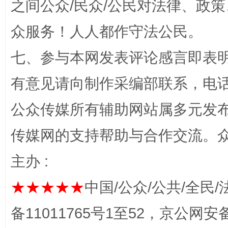
之间公众/民众/公民对法律、政
千年窑火 生生不息
一
众服务！人人都作守法公民。
七、参与本网发表评论感言即表明
有意见请向制作采编部联系，电话：0
公众传媒所有辅助网站属多元发
传媒网的支持帮助与合作交流。
揭开“小金库”的免责幌子
主办 :
★★★★★
中国/公众/公共/全民/
备11011765号1至52，京公网安备：