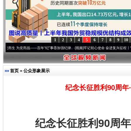
1
2
3
4
5
6
7
8
9
10
党而战——百年“纪”事⑧加强纪律..
·[视频]
牢记初心使命 奋进复兴征程丨“转折之城”激荡
首页
»
公众形象展示
纪念长征胜利90周年
纪念长征胜利90周年·战