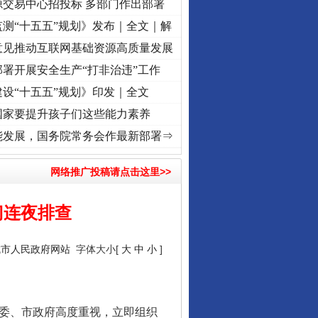
源交易中心招投标 多部门作出部署
测“十五五”规划》发布｜全文｜解
意见推动互联网基础资源高质量发展
署开展安全生产“打非治违”工作
设“十五五”规划》印发｜全文
国家要提升孩子们这些能力素养
]
牢记初心使命 奋进复兴征程丨“转折之城”激荡..
·[视频]
牢记初心使命 奋进复兴征程丨红
能发展，国务院常务会作最新部署⇒
网络推广投稿请点击这里>>
门连夜排查
城市人民政府网站
字体大小[
大
中
小
]
委、市政府高度重视，立即组织