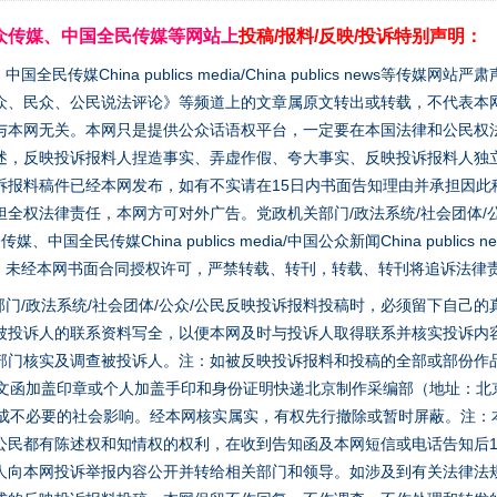
众传媒、中国全民传媒等网站上
投稿/报料/反映/投诉特别声明：
媒China publics media/China publics news等传媒网
众、民众、公民说法评论》等频道上的文章属原文转出或转载，不代表本
与本网无关。本网只是提供公众话语权平台，一定要在本国法律和公民权
述，反映投诉报料人捏造事实、弄虚作假、夸大事实、反映投诉报料人独
诉报料稿件已经本网发布，如有不实请在15日内书面告知理由并承担因此
全权法律责任，本网方可对外广告。党政机关部门/政法系统/社会团体/公
全民传媒China publics media/中国公众新闻China publics new
家版权。未经本网书面合同授权许可，严禁转载、转刊，转载、转刊将追诉法律
门/政法系统/社会团体/公众/公民反映投诉报料投稿时，必须留下自己
被投诉人的联系资料写全，以便本网及时与投诉人取得联系并核实投诉内
部门核实及调查被投诉人。注：如被反映投诉报料和投稿的全部或部份作
面文函加盖印章或个人加盖手印和身份证明快递北京制作采编部（地址：北
避免造成不必要的社会影响。经本网核实属实，有权先行撤除或暂时屏蔽。注
公民都有陈述权和知情权的权利，在收到告知函及本网短信或电话告知后1
人向本网投诉举报内容公开并转给相关部门和领导。如涉及到有关法律法