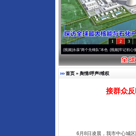
1
2
3
0周年 深刻改变雪域高原..
·[视频]
永葆“两个先锋队”本色
·[视频]
牢记初心使命 奋进复
首页
»
舆情/呼声/维权
接群众反
6月8日凌晨，我市中心城区