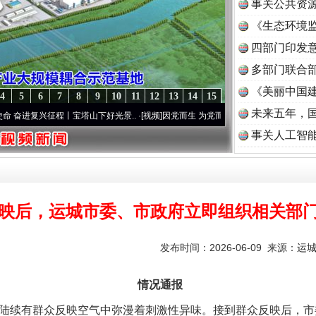
事关公共资
《生态环境监
读
四部门印发
多部门联合部
《美丽中国建
4
5
6
7
8
9
10
11
12
13
14
15
未来五年，
兴征程丨宝塔山下好光景..
·[视频]
因党而生 为党而战——百年“纪”事⑧加强纪律..
·[视频
事关人工智
映后，运城市委、市政府立即组织相关部
发布时间：2026-06-09 来源：
运
情况通报
陆续有群众反映空气中弥漫着刺激性异味。接到群众反映后，市