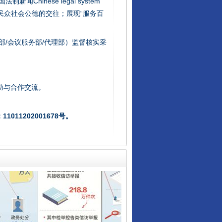
新闻Chinese legal system
/民众社会公德的交往；展现“服务百
部/会议服务部/代理部）监督核实采
让核能赋能千行百业
助与合作交流。
011202001678号。
从数据变化看反腐深化