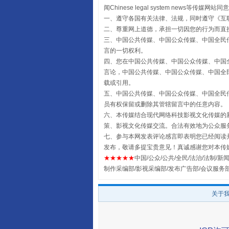
闻Chinese legal system new
受贿1.44亿！段成刚被判无期
一、遵守各国有关法律、法规，同时遵守《
互
二、尊重网上道德，承担一切因您的行为而直
三、中国公共传媒、中国公众传媒、中国全民传媒China 
言的一切权利。
四、您在中国公共传媒、中国公众传媒、中国全民传媒Chin
言论，中国公共传媒、中国公众传媒、中国全民传媒China
载或引用。
五、中国公共传媒、中国公众传媒、中国全民传媒China 
员有权保留或删除其管辖留言中的任意内容。
六、本传媒结合现代网络科技影视文化传媒的新
策、影视文化传媒交流。合法有效地为公众服
七、参与本网发表评论感言即表明您已经阅读并
发布，敬请多提宝贵意见！真诚感谢您对本传
全民健身五年计划来了！等你上
★★★★★
中国/公众/公共/全民/法治/法制/新闻
制作采编部/影视采编部/发布广告部/会议服务
关于