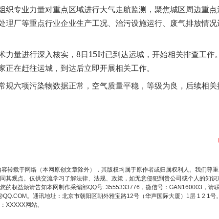
组织专业力量对重点区域进行大气走航监测，聚焦城区周边重点
处理厂等重点行业企业生产工况、治污设施运行、废气排放情况
量进行深入核实，8日15时已到达运城，开始相关排查工作
家正在赶往运城，到达后立即开展相关工作。
规六项污染物数据正常，空气质量平稳，等级为良，后续相关
内容转载于网络（本网原创文章除外），其版权均属于原作者或归属权利人。我们尊
同其观点。仅供交流学习了解法律、法规、政策，如无意侵犯到贵公司或个人的知识
权益烦请告知本网制作采编部QQ号: 3555333776，微信号：GAN160003，请
3776@QQ.COM。通讯地址：北京市朝阳区朝外雅宝路12号（华声国际大厦）1层 1 
XXXXX网站。