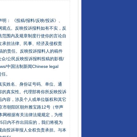
站严肃声明： 《投稿/报料/反映/投诉》、
网观点。反映投诉报料如有不实，反
法范围内及规章制度行使你的言论自
立承担法律、民事、经济及侵权责
稿的责任。反映投诉报料人的稿件
众/公民反映投诉报料投稿的影视/
s/中国法制新闻Chinese legal
责任。
的真实姓名、身份证号码、单位、通
容的真实性。代理部将你所反映投诉
品内容，涉及个人或单位版权和其它
京市朝阳区朝外雅宝路12号（华声
：本网根据有关法律法规规定，为维
5日内不作出回应的，我们将视为
规由投诉举报人全权负责承担。与本