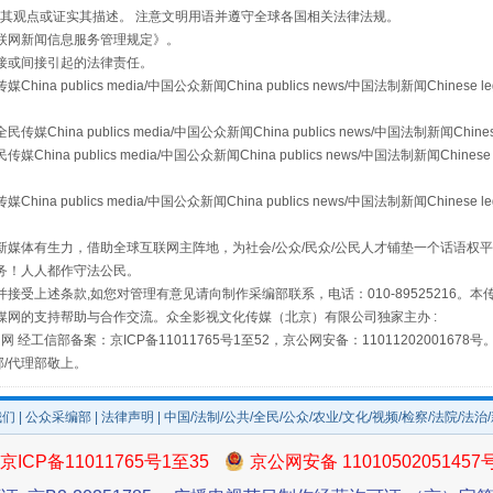
s等传媒网站同意其观点或证实其描述。 注意文明用语并遵守全球各国相关法律法规。
从幼儿园到大学，有这些资助
联网新闻信息服务管理规定
》。
接或间接引起的法律责任。
publics media/中国公众新闻China publics news/中国法制新闻Chinese l
a publics media/中国公众新闻China publics news/中国法制新闻Chinese
 publics media/中国公众新闻China publics news/中国法制新闻Chinese 
publics media/中国公众新闻China publics news/中国法制新闻Chinese l
媒体有生力，借助全球互联网主阵地，为社会/公众/民众/公民人才铺垫一个话语权平
务！人人都作守法公民。
接受上述条款,如您对管理有意见请向制作采编部联系，电话：010-89525216。
媒网的支持帮助与合作交流。众全影视文化传媒（北京）有限公司独家主办 :
场
事关残疾人未来5年
网 经工信部备案：京ICP备11011765号1至52，京公网安备：11011202001678号
部/代理部敬上。
我们
|
公众采编部
|
法律声明
| 中国/法制/公共/全民/公众/农业/文化/视频/检察/法院/法治
京ICP备11011765号1至35
京公网安备 11010502051457