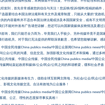
式的反映投诉报料投稿，本网保留不作回复、不作调查、不作处理和转发
稿已经发到，首先非常感谢您的信任与关注！您反映/投诉/报料/投稿的稿
选题要结合本国法律法规和有关文件及规章制度，只能从大量的“党政机关部
您提供的内容最终并不适合本国法律法规或涉及本国国家安全，或有不文明
我们不能对外发布广告请您谅解，您还可以向国家级媒体反映情况及通过
律咨询，我们只能尽全力而为，毕竟我们人手较少。另外传媒毕竟不是国
级行政机关。对于我们无法提供的帮助深表歉意，也希望您能够谅解。感
hina publics media/中国公众新闻China publics news/中国法制
之间公众/公民的沟通、信息交流。加强影视文化传媒艺术和策略，通过多
、中国公众传媒、中国全民传媒China publics media/中国公众新闻Chi
tem news等传媒网站架起政府和媒体/公众/民众/公民之间的和谐桥梁，缓和
实
一纸欠条伤亲情 巡回调解促和解..
化传媒的新媒体有生力，借助全球互联网主阵地，为社会/公众/民众/公
策、影视文化传媒交流。合法有效地为公众服务！
hina publics media/中国公众新闻China publics news/中国法制
以客观、公正、理性的态度探寻事实真相！