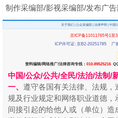
制作采编部/影视采编部/发布广告
完善运行机制助力责任有效落实
一纸欠条
关于我们
|
公众采编部
|
法律声明
| 中国
京ICP备11011765号1至3
ICP许可证: 京B2-20251785
广
资料编辑/网络推广/法律咨询专线：
010-89525216
QQ
中国/公众/公共/全民/法治/法
东山县通报“牛蛙产品抗生素超标问题”
法
一、
遵守各国有关法律、法规，
规及行业规定和网络职业道德，
间接引起的给他人或（单位）造