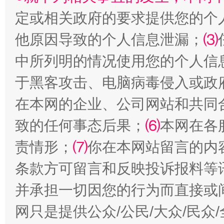
定或相关政府的要求提供您的个
他原因导致的个人信息泄漏；
⑶
中所列明的情况使用您的个人信
于黑客攻击、电脑病毒侵入或政
在本网的企业、公司网站和共同
受贿1.44亿！段成刚被判无期
从幼儿
致的任何事态后果；
⑹
本网在各
责情形；
⑺
你在本网站留言的内
条款方可留言和反映投诉报料等
并承担一切因您的行为而直接或
网只是提供公众/公民/大众/民