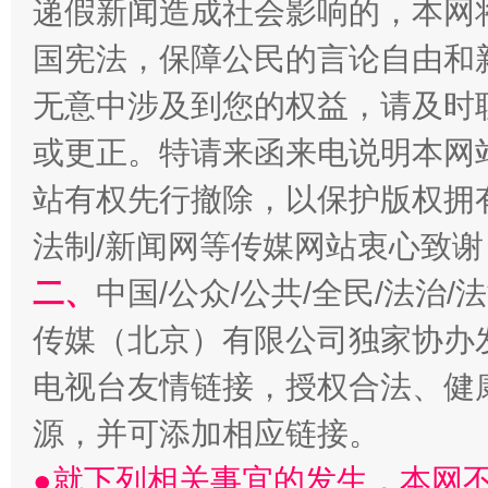
递假新闻造成社会影响的，本网
国宪法，保障公民的言论自由和
无意中涉及到您的权益，请及时
千年窑火 生生不息
一
或更正。特请来函来电说明本网
站有权先行撤除，以保护版权拥有者
法制/新闻网等传媒网站衷心致谢
二、
中国/公众/公共/全民/法治
传媒（北京）有限公司独家协办
电视台友情链接，授权合法、健
揭开“小金库”的免责幌子
源，并可添加相应链接。
●就下列相关事宜的发生，本网