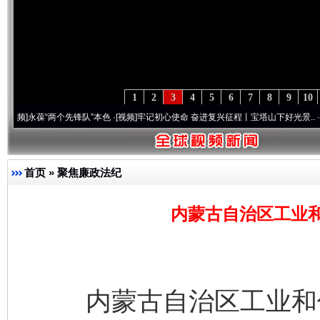
1
2
3
4
5
6
7
8
9
10
永葆“两个先锋队”本色
·[视频]
牢记初心使命 奋进复兴征程丨宝塔山下好光景..
·[视频]
因
首页
»
聚焦廉政法纪
内蒙古自治区工业
内蒙古自治区工业和信