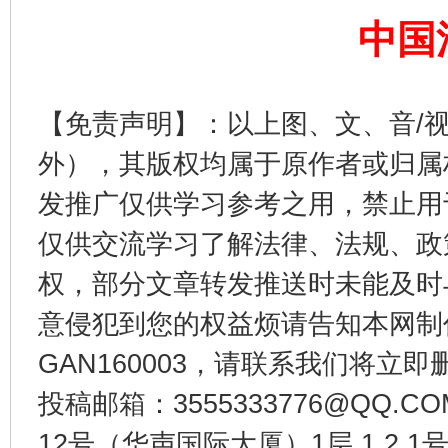
中国
【免责声明】：以上图、文、音/
东山县通报“牛蛙产品抗生素超标问题”
法
外），其版权均属于原作者或归属
发推广仅供学习参考之用，禁止用
仅供交流学习了解法律、法规、政
权，部分文章转发推送时未能及时
意侵犯到您的权益烦请告知本网制作采编
GAN160003，请联系我们将立即删
投稿邮箱：3555333776@QQ
千年窑火 生生不息
一
12号（华声国际大厦）1层 1 2