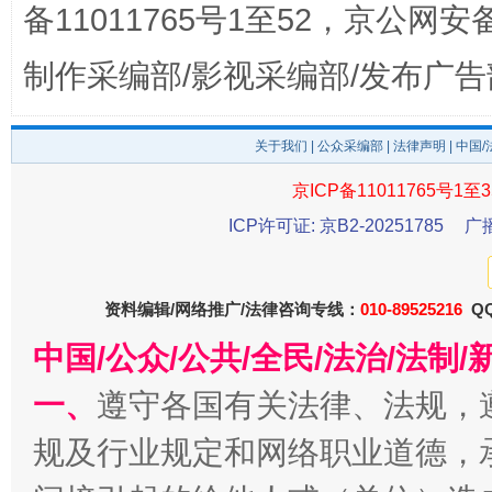
备11011765号1至52，京公网安备：
制作采编部/影视采编部/发布广告
东山县通报“牛蛙产品抗生素超标问题”
法
关于我们
|
公众采编部
|
法律声明
| 中国
京ICP备11011765号1至3
ICP许可证: 京B2-20251785
广
资料编辑/网络推广/法律咨询专线：
010-89525216
QQ
中国/公众/公共/全民/法治/法
一、
遵守各国有关法律、法规，
千年窑火 生生不息
一
规及行业规定和网络职业道德，