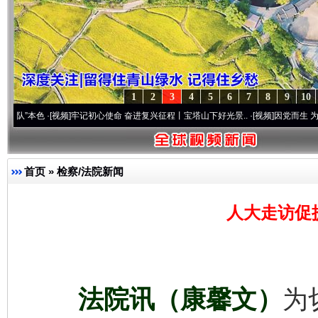
1
2
3
4
5
6
7
8
9
10
·[视频]
牢记初心使命 奋进复兴征程丨宝塔山下好光景..
·[视频]
因党而生 为党而战——百
首页
»
检察/法院新闻
人大走访促
法院讯（康馨文）
为