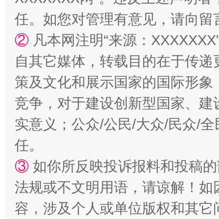
任。如您对管理有意见，请向留
②
凡本网注明“来源：XXXXX
自其它媒体，转载目的在于传递
策及文化和展示国家的国际形象
扯下公款旅游的“隐身衣”
如何以同
竞争，对于建设创新型国家、建
实意义；公众/公民/大众/民众
任。
③
如你所反映投诉报料和投稿的
法规或不文明用语，请谅解！如
容，涉及个人或单位版权和其它
“蜀中异人”王建安的艺术幻境