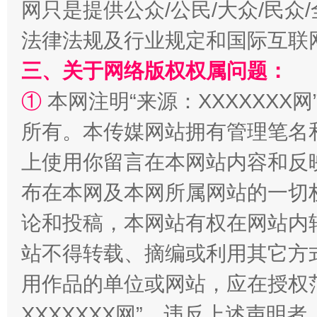
网只是提供公众/公民/大众/民
法律法规及行业规定和国际互联
阿坝州三大球赛在茂县开幕
规模最
三、关于网络版权权属问题：
①
本网注明“来源：XXXXXXX网
所有。本传媒网站拥有管理笔名
上使用你留言在本网站内容和反
布在本网及本网所属网站的一切
论和投稿，本网站有权在网站内
站不得转载、摘编或利用其它方
国家大学科技园优化重塑工作
用作品的单位或网站，应在授权
XXXXXXX网”。违反上述声