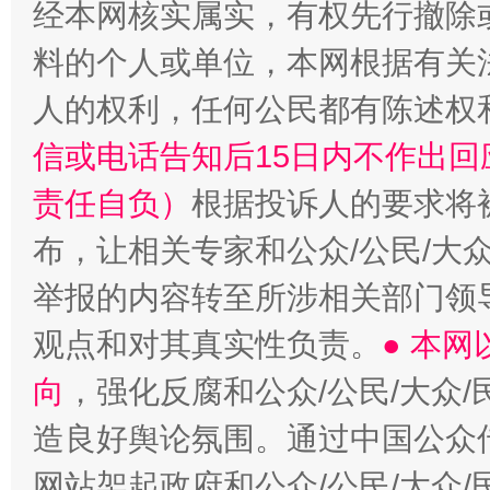
经本网核实属实，有权先行撤除
料的个人或单位，本网根据有关
“蜀中异人”王建安的艺术幻境
人的权利，任何公民都有陈述权
信或电话告知后15日内不作出
责任自负）
根据投诉人的要求将
布，让相关专家和公众/公民/大
举报的内容转至所涉相关部门领
观点和对其真实性负责。
● 本
向
，强化反腐和公众/公民/大众
造良好舆论氛围。通过中国公众传
网站架起政府和公众/公民/大众