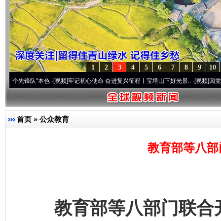
1
2
3
4
5
6
7
8
9
10
队”本色
·[视频]
牢记初心使命 奋进复兴征程丨宝塔山下好光景..
·[视频]
因党而生 为党而
首页
»
公众教育
教育部等八部
教育部等八部门联合开展