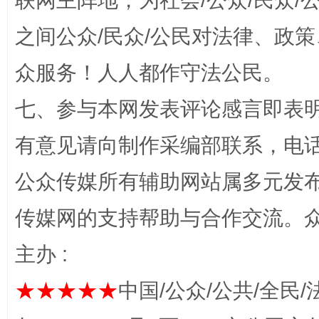
联网主阵地，为社会/公众/民众
之间公众/民众/公民对法律、政
众服务！人人都作守法公民。
“蜀中异人”王建安的艺术幻境
七、参与本网发表评论感言即表明
有意见请向制作采编部联系，电话：0
公众传媒所有辅助网站属多元发
传媒网的支持帮助与合作交流。
主办 :
完善运行机制助力责任有效落实
一纸欠条
★★★★★
中国/公众/公共/全民/