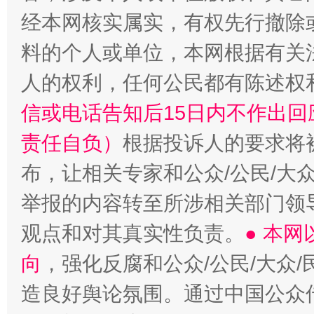
经本网核实属实，有权先行撤除
“蜀中异人”王建安的艺术幻境
料的个人或单位，本网根据有关
人的权利，任何公民都有陈述权
信或电话告知后15日内不作出
责任自负）
根据投诉人的要求将
布，让相关专家和公众/公民/大
举报的内容转至所涉相关部门领
观点和对其真实性负责。
● 本
向
，强化反腐和公众/公民/大众
造良好舆论氛围。通过中国公众传