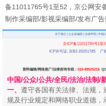
备11011765号1至52，京公网安备：
制作采编部/影视采编部/发布广告
关于我们
|
公众采编部
|
法律声明
| 中国
东山县通报“牛蛙产品抗生素超标问题”
法
京ICP备11011765号1至3
ICP许可证: 京B2-20251785
广
资料编辑/网络推广/法律咨询专线：
010-89525216
QQ
中国/公众/公共/全民/法治/法
一、
遵守各国有关法律、法规，
规及行业规定和网络职业道德，
千年窑火 生生不息
一