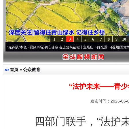
1
2
3
4
5
6
7
8
9
10
本色
·[视频]
牢记初心使命 奋进复兴征程丨宝塔山下好光景..
·[视频]
因党而生 为党而战—
首页
»
公众教育
“法护未来——青少
发布时间：2026-06-
四部门联手，“法护未