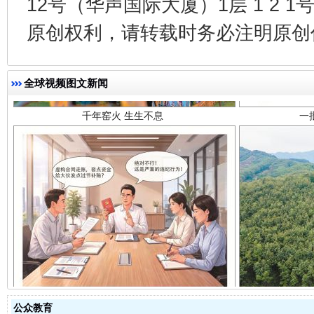
12号（华声国际大厦）1层 1 2
千年窑火 生生不息
一
原创权利，请转载时务必注明原创作
全球视频图文新闻
揭开“小金库”的免责幌子
公众教育