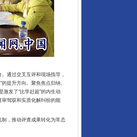
行业协会接连发公告
台。通过交叉互评和现场指导，
”的提升方向。聚焦焦点归纳、
让核能赋能千行百业
激发了“比学赶超”的内生动
庭审驾驭和实质化解纠纷的能
机制，推动评查成果转化为常态