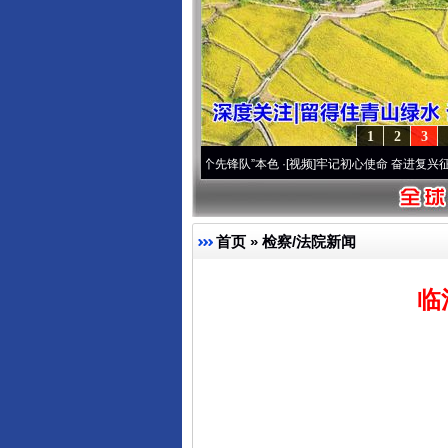
1
2
3
域高原..
·[视频]
永葆“两个先锋队”本色
·[视频]
牢记初心使命 奋进复兴征程丨宝塔山下好
首页
»
检察/法院新闻
临