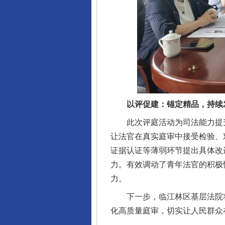
完善运行机制助力责任有效落
以评促建：锚定精品，持续
此次评庭活动为司法能力提升注
让法官在真实庭审中接受检验、
东山县通报“牛蛙产品抗生素超标问
证据认证等薄弱环节提出具体改
力。有效调动了青年法官的积极
力。
下一步，临江林区基层法院将认
化高质量庭审，切实让人民群众