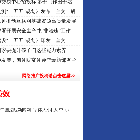
源交易中心招投标 多部门作出部署
测“十五五”规划》发布｜全文｜解
意见推动互联网基础资源高质量发展
署开展安全生产“打非治违”工作
设“十五五”规划》印发｜全文
国家要提升孩子们这些能力素养
进复兴征程丨“转折之城”激荡..
·[视频]
牢记初心使命 奋进复兴征程丨红船起航处 潮起..
能发展，国务院常务会作最新部署⇒
网络推广投稿请点击这里>>
质效
：
中国法院新闻网
字体大小[
大
中
小
]