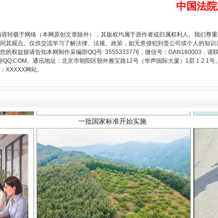
中国法院
内容转载于网络（本网原创文章除外），其版权均属于原作者或归属权利人。我们尊
同其观点。仅供交流学习了解法律、法规、政策，如无意侵犯到贵公司或个人的知识
一批国家标准开始实施
权益烦请告知本网制作采编部QQ号: 3555333776，微信号：GAN160003，请
3776@QQ.COM。通讯地址：北京市朝阳区朝外雅宝路12号（华声国际大厦）1层 1 
XXXXX网站。
以产业富民促振兴