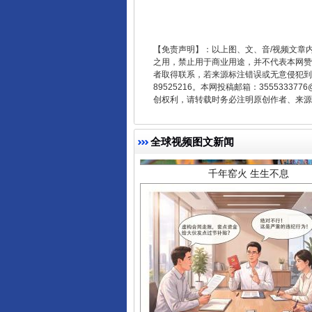
【免责声明】：以上图、文、音/视频文章
之用，禁止用于商业用途，并不代表本网赞
千年窑火 生生不息
者取得联系，若来源标注错误或无意侵犯到您的
89525216。本网投稿邮箱：355533
创权利，请转载时务必注明原创作者、来源：
全球视频图文新闻
揭开“小金库”的免责幌子