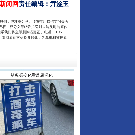
新闻网
责任编辑
：
亓淦玉
重原创，也注重分享。转发推广仅供学习参考
产权，部分文章转发推送时未能及时与原作
从数据变化看反腐深化
联系我们将立即删除或更正。电话：010-
2 1号。本网原创文章欢迎转载，为尊重和维护原
酒驾未被当场查获能处罚吗