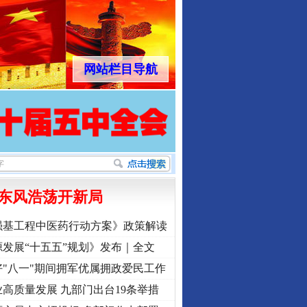
网站栏目导航
东风浩荡开新局
强基工程中医药行动方案》政策解读
发展“十五五”规划》发布｜全文
"八一"期间拥军优属拥政爱民工作
高质量发展 九部门出台19条举措