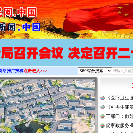
>
网络推广投稿
点击进入>>>
《医疗卫生
《可再生能源
三部门：做好
促家政服务业