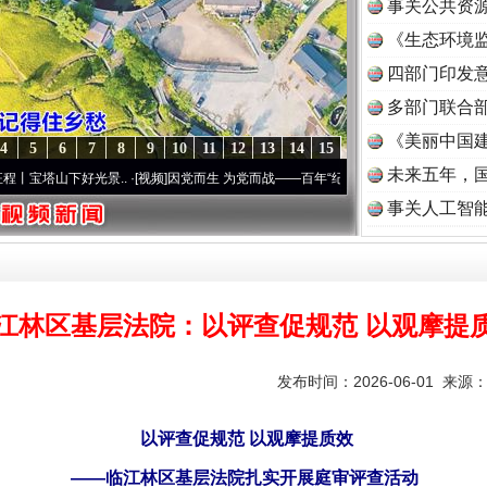
事关公共资
《生态环境监
读
四部门印发
多部门联合部
《美丽中国建
4
5
6
7
8
9
10
11
12
13
14
15
未来五年，
光景..
·[视频]
因党而生 为党而战——百年“纪”事⑧加强纪律..
·[视频]
牢记初心使命 奋
事关人工智
江林区基层法院：以评查促规范 以观摩提
发布时间：2026-06-01 来源
以评查促规范 以观摩提质效
——临江林区基层法院扎实开展庭审评查活动