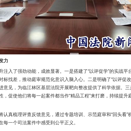
实
一纸欠条伤亲情 巡回调解促和解..
发力
入了强劲动能，成效显著。一是搭建了“以评促学”的实战平
对标找差，推动庭审规范化意识入脑入心。二是明确了“以评促改
题”
法徽映军营 权益有保障
进意见，为临江林区基层法院开展靶向整改提供了科学依据。三是
性，促使他们将每一起案件都当作“精品工程”来打磨，持续提升
真梳理评查反馈意见，通过专题培训、示范庭审和“回头看”
在每一个司法案件中感受到公平正义。