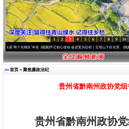
1
2
3
4
5
6
7
8
9
10
两个先锋队”本色
·[视频]
牢记初心使命 奋进复兴征程丨宝塔山下好光景..
·[视频]
因党而生
首页
»
聚焦廉政法纪
贵州省黔南州政协党组
贵州省黔南州政协党组