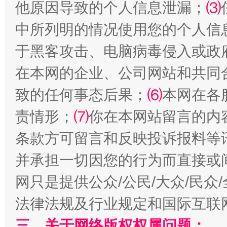
他原因导致的个人信息泄漏；
⑶
中所列明的情况使用您的个人信
受贿1.44亿！段成刚被判无期
从幼儿
于黑客攻击、电脑病毒侵入或政
在本网的企业、公司网站和共同
致的任何事态后果；
⑹
本网在各
责情形；
⑺
你在本网站留言的内
条款方可留言和反映投诉报料等
并承担一切因您的行为而直接或
全民健身五年计划来了！等你上场
网只是提供公众/公民/大众/民
法律法规及行业规定和国际互联
三、关于网络版权权属问题：