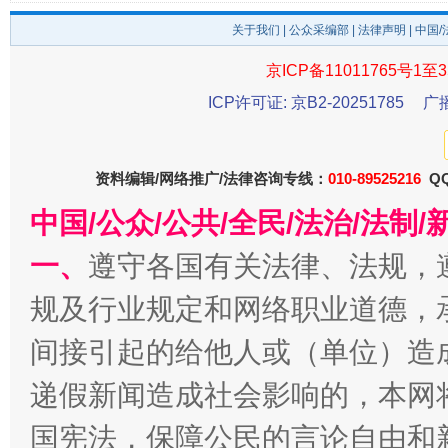
关于我们
|
公众采编部
|
法律声明
| 中国
京ICP备11011765号1至3
ICP许可证: 京B2-20251785
广
东山县通报“牛蛙产品抗生素超标问题”
法
资料编辑/网络推广/法律咨询专线：
010-89525216
QQ
中国/公众/公共/全民/法治/法
一、
遵守各国有关法律、法规，
规及行业规定和网络职业道德，
间接引起的给他人或（单位）造
递假新闻造成社会影响的，本网
国宪法，保障公民的言论自由和
千年窑火 生生不息
一