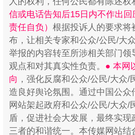
人的权利，任何公民都有陈述权
信或电话告知后15日内不作出
“蜀中异人”王建安的艺术幻境
责任自负）
根据投诉人的要求将
布，让相关专家和公众/公民/大
举报的内容转至所涉相关部门领
观点和对其真实性负责。
● 本
向
，强化反腐和公众/公民/大众
造良好舆论氛围。通过中国公众传
网站架起政府和公众/公民/大众
盾，促进社会大发展，最终实现政
三者的和谐统一。本传媒网站结