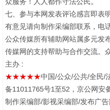
众服务！人人都作守法公民。
七、参与本网发表评论感言即表明
“蜀中异人”王建安的艺术幻境
有意见请向制作采编部联系，电话：0
公众传媒所有辅助网站属多元发
传媒网的支持帮助与合作交流。
主办 :
★★★★★
中国/公众/公共/全民/
完善运行机制助力责任有效落实
一纸欠条
备11011765号1至52，京公网安备：
制作采编部/影视采编部/发布广告