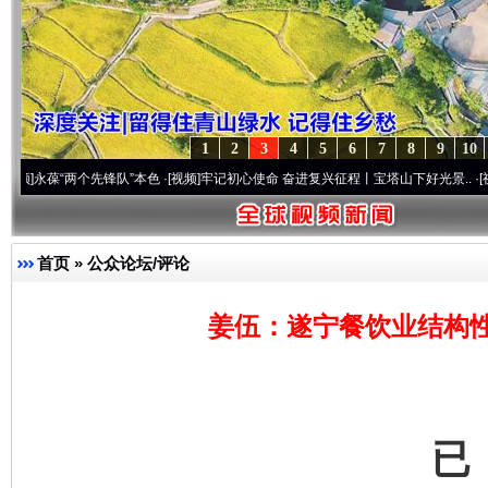
1
2
3
4
5
6
7
8
9
10
“两个先锋队”本色
·[视频]
牢记初心使命 奋进复兴征程丨宝塔山下好光景..
·[视频]
因党而
首页
»
公众论坛/评论
姜伍：遂宁餐饮业结构
已
完善运行机制助力责任有效落实
一纸欠条