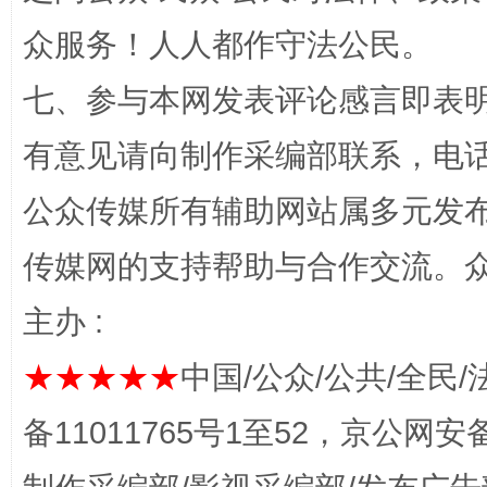
众服务！人人都作守法公民。
七、参与本网发表评论感言即表明
有意见请向制作采编部联系，电话：0
“蜀中异人”王建安的艺术幻境
公众传媒所有辅助网站属多元发
传媒网的支持帮助与合作交流。
主办 :
★★★★★
中国/公众/公共/全民/
备11011765号1至52，京公网安备：
完善运行机制助力责任有效落实
一纸欠条