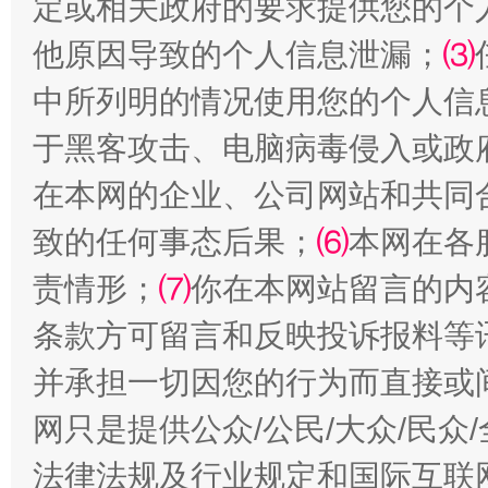
定或相关政府的要求提供您的个
他原因导致的个人信息泄漏；
⑶
中所列明的情况使用您的个人信
受贿1.44亿！段成刚被判无期
从幼儿
于黑客攻击、电脑病毒侵入或政
在本网的企业、公司网站和共同
致的任何事态后果；
⑹
本网在各
责情形；
⑺
你在本网站留言的内
条款方可留言和反映投诉报料等
并承担一切因您的行为而直接或
全民健身五年计划来了！等你上场
网只是提供公众/公民/大众/民
法律法规及行业规定和国际互联