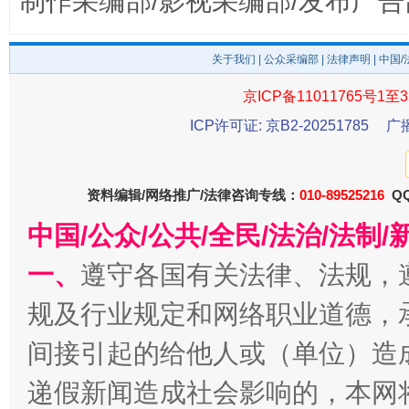
制作采编部/影视采编部/发布广告
关于我们
|
公众采编部
|
法律声明
| 中国
京ICP备11011765号1至3
ICP许可证: 京B2-20251785
广
资料编辑/网络推广/法律咨询专线：
010-89525216
QQ
东山县通报“牛蛙产品抗生素超标问题”
法
中国/公众/公共/全民/法治/法
一、
遵守各国有关法律、法规，
规及行业规定和网络职业道德，
间接引起的给他人或（单位）造
递假新闻造成社会影响的，本网