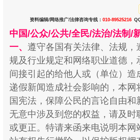
资料编辑/网络推广/法律咨询专线：
010-89525216
QQ
中国/公众/公共/全民/法治/法
一、
遵守各国有关法律、法规，
千年窑火 生生不息
一
规及行业规定和网络职业道德，
间接引起的给他人或（单位）造
递假新闻造成社会影响的，本网
国宪法，保障公民的言论自由和
无意中涉及到您的权益，请及时
或更正。特请来函来电说明本网
揭开“小金库”的免责幌子