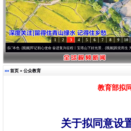
1
2
3
4
5
6
7
8
9
10
·[视频]
牢记初心使命 奋进复兴征程丨宝塔山下好光景..
·[视频]
因党而生 为党而战——百
首页
»
公众教育
教育部拟同
关于拟同意设