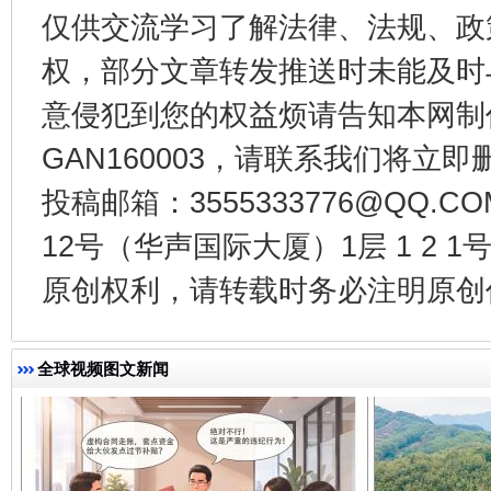
仅供交流学习了解法律、法规、政
权，部分文章转发推送时未能及时
意侵犯到您的权益烦请告知本网制作采编
GAN160003，请联系我们将立即删
投稿邮箱：3555333776@QQ
千年窑火 生生不息
一
12号（华声国际大厦）1层 1 2
原创权利，请转载时务必注明原创作
全球视频图文新闻