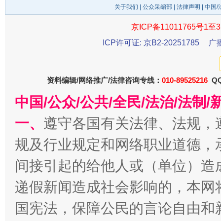
关于我们
|
公众采编部
|
法律声明
| 中国
京ICP备11011765号1至3
ICP许可证: 京B2-20251785
广
东山县通报“牛蛙产品抗生素超标问题”
法
资料编辑/网络推广/法律咨询专线：
010-89525216
QQ
中国/公众/公共/全民/法治/法
一、
遵守各国有关法律、法规，
规及行业规定和网络职业道德，
间接引起的给他人或（单位）造
千年窑火 生生不息
一
递假新闻造成社会影响的，本网
国宪法，保障公民的言论自由和