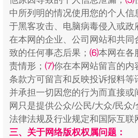
受贿1.44亿！段成刚被判无期
从幼儿
中所列明的情况使用您的个人信
于黑客攻击、电脑病毒侵入或政
在本网的企业、公司网站和共同
致的任何事态后果；
⑹
本网在各
责情形；
⑺
你在本网站留言的内
条款方可留言和反映投诉报料等
全民健身五年计划来了！等你上场
并承担一切因您的行为而直接或
网只是提供公众/公民/大众/民
法律法规及行业规定和国际互联
三、关于网络版权权属问题：