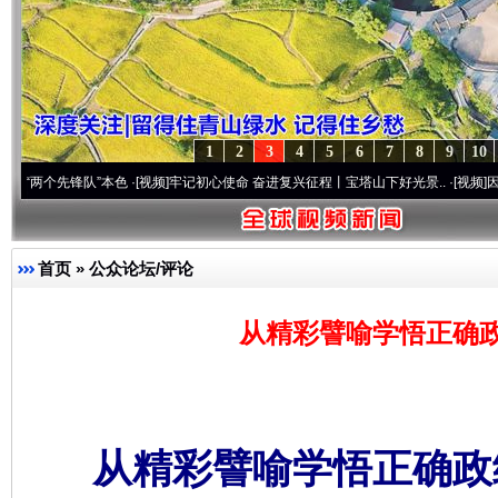
1
2
3
4
5
6
7
8
9
10
先锋队”本色
·[视频]
牢记初心使命 奋进复兴征程丨宝塔山下好光景..
·[视频]
因党而生 为党
首页
»
公众论坛/评论
从精彩譬喻学悟正确政
从精彩譬喻学悟正确政