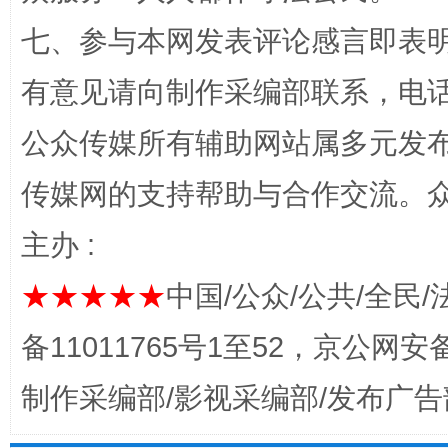
“蜀中异人”王建安的艺术幻境
七、参与本网发表评论感言即表明
有意见请向制作采编部联系，电话：0
公众传媒所有辅助网站属多元发
传媒网的支持帮助与合作交流。
主办 :
完善运行机制助力责任有效落实
一纸欠条
★★★★★
中国/公众/公共/全民/
备11011765号1至52，京公网安备：
制作采编部/影视采编部/发布广告