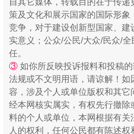
自其它媒体，转载目的在于传递
策及文化和展示国家的国际形象
竞争，对于建设创新型国家、建
实意义；公众/公民/大众/民众
扯下公款旅游的“隐身衣”
如何以同
任。
③
如你所反映投诉报料和投稿的
法规或不文明用语，请谅解！如
容，涉及个人或单位版权和其它
经本网核实属实，有权先行撤除
料的个人或单位，本网根据有关
人的权利，任何公民都有陈述权
“蜀中异人”王建安的艺术幻境