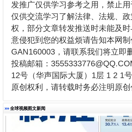
发推广仅供学习参考之用，禁止用
仅供交流学习了解法律、法规、政
权，部分文章转发推送时未能及时
法徽映军营 权益有保障
让
意侵犯到您的权益烦请告知本网制作采编
GAN160003，请联系我们将立即删
投稿邮箱：3555333776@QQ
12号（华声国际大厦）1层 1 2
原创权利，请转载时务必注明原创作
全球视频图文新闻
一批国家标准开始实施
从