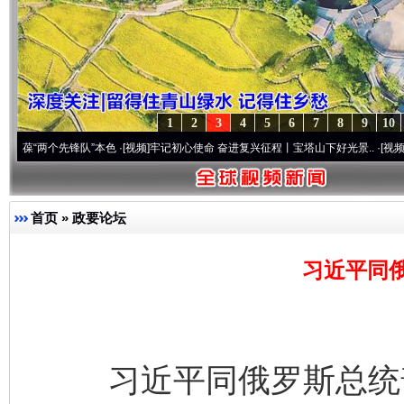
1
2
3
4
5
6
7
8
9
10
个先锋队”本色
·[视频]
牢记初心使命 奋进复兴征程丨宝塔山下好光景..
·[视频]
因党而生 
首页
»
政要论坛
习近平同
习近平同俄罗斯总统