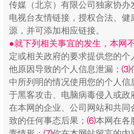
传媒（北京）有限公司独家协办
电视台友情链接，授权合法、健
源，并可添加相应链接。
●就下列相关事宜的发生，本网
定或相关政府的要求提供您的个
镜头丨大暑三秋近
山西：不
他原因导致的个人信息泄漏；
⑶
中所列明的情况使用您的个人信
于黑客攻击、电脑病毒侵入或政
在本网的企业、公司网站和共同
致的任何事态后果；
⑹
本网在各
责情形；
⑺
你在本网站留言的内
如何以同查同治破解风腐交织难题
养老服务