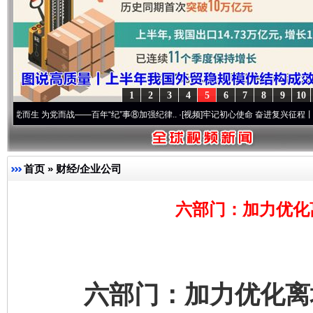
1
2
3
4
5
6
7
8
9
10
为党而战——百年“纪”事⑧加强纪律..
·[视频]
牢记初心使命 奋进复兴征程丨“转折之城”激
首页
»
财经/企业公司
六部门：加力优化
六部门：加力优化离境