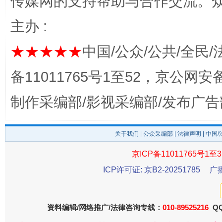
传媒网的支持帮助与合作交流。
主办 :
★★★★★
中国/公众/公共/全民/
东山县通报“牛蛙产品抗生素超标问题”
法
备11011765号1至52，京公网安备：
制作采编部/影视采编部/发布广告
关于我们
|
公众采编部
|
法律声明
| 中国
京ICP备11011765号1至3
ICP许可证: 京B2-20251785
广
千年窑火 生生不息
一
资料编辑/网络推广/法律咨询专线：
010-89525216
QQ