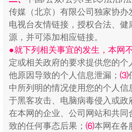
受贿1.44亿！段成刚被判无期
从幼儿
传媒（北京）有限公司独家协办
电视台友情链接，授权合法、健
源，并可添加相应链接。
●就下列相关事宜的发生，本网
定或相关政府的要求提供您的个
他原因导致的个人信息泄漏；
⑶
全民健身五年计划来了！等你上场
中所列明的情况使用您的个人信
于黑客攻击、电脑病毒侵入或政
在本网的企业、公司网站和共同
致的任何事态后果；
⑹
本网在各