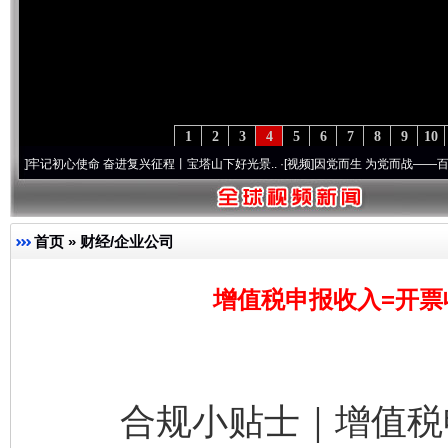
1
2
3
4
5
6
7
8
9
10
初心使命 奋进复兴征程丨宝塔山下好光景..
·[视频]
因党而生 为党而战——百年“纪”事⑧加
首页
»
财经/企业公司
增值税申报收入=开票
合规小贴士｜增值税申