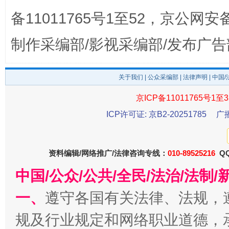
备11011765号1至52，京公网安备：
揭开“小金库”的免责幌子
制作采编部/影视采编部/发布广告
关于我们
|
公众采编部
|
法律声明
| 中国
京ICP备11011765号1至3
ICP许可证: 京B2-20251785
广
资料编辑/网络推广/法律咨询专线：
010-89525216
QQ
受贿1.44亿！段成刚被判无期
从幼儿
中国/公众/公共/全民/法治/法
一、
遵守各国有关法律、法规，
规及行业规定和网络职业道德，