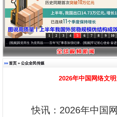
1
2
3
4
5
6
7
8
9
10
频]
因党而生 为党而战——百年“纪”事⑧加强纪律..
·[视频]
牢记初心使命 奋进复兴征程丨
首页
»
公众全民传媒
2026年中国网络文
快讯：2026年中国网